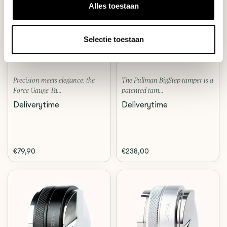
Alles toestaan
Sage
Pullman
THE FORCE GAUGE TAMPER
BIGSTEP TAMPER 58,55MM
Selectie toestaan
(54MM)
Precision meets elegance: the
The Pullman BigStep tamper is a
Force Gauge Ta...
patented tam...
Deliverytime
Deliverytime
€79,90
€238,00