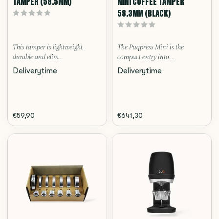
TAMPER (58.5MM)
MINI COFFEE TAMPER
58.3MM (BLACK)
This tamper is lightweight,
The Puqpress Mini is the
durable and elim...
compact entry into ...
Deliverytime
Deliverytime
€59,90
€641,30