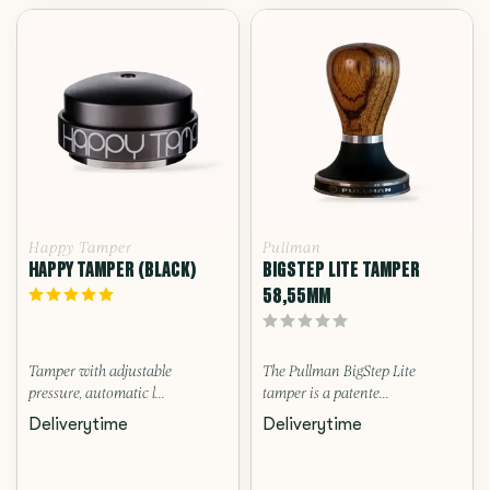
Happy Tamper
Pullman
HAPPY TAMPER (BLACK)
BIGSTEP LITE TAMPER
58,55MM
Tamper with adjustable
The Pullman BigStep Lite
pressure, automatic l...
tamper is a patente...
Deliverytime
Deliverytime