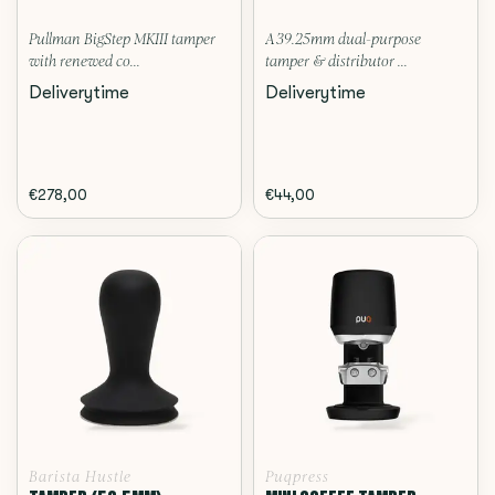
Pullman BigStep MKIII tamper
A 39.25mm dual-purpose
with renewed co...
tamper & distributor ...
Deliverytime
Deliverytime
€278,00
€44,00
Barista Hustle
Puqpress