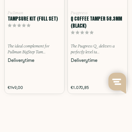
Pullman
Puqpress
TAMPSURE KIT (FULL SET)
Q COFFEE TAMPER 58.3MM
(BLACK)
The ideal complement for
The Puqpress Q delivers a
Pullman BigStep Tam...
perfectly level ta...
Deliverytime
Deliverytime
€149,00
€1.070,85