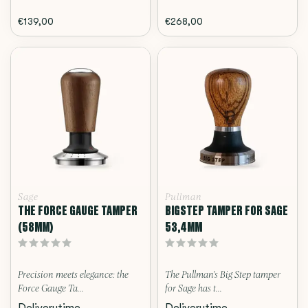
€139,00
€268,00
Sage
Pullman
THE FORCE GAUGE TAMPER
BIGSTEP TAMPER FOR SAGE
(58MM)
53,4MM
Precision meets elegance: the
The Pullman's Big Step tamper
Force Gauge Ta...
for Sage has t...