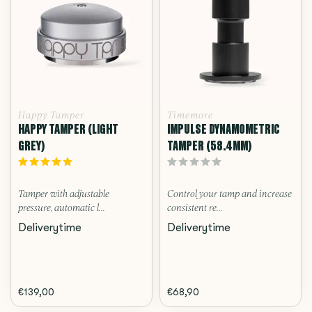
Happy Tamper
Timemore
HAPPY TAMPER (LIGHT
IMPULSE DYNAMOMETRIC
GREY)
TAMPER (58.4MM)
Tamper with adjustable
Control your tamp and increase
pressure, automatic l...
consistent re...
Deliverytime
Deliverytime
€139,00
€68,90