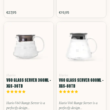
€27,95
€19,95
Hario
Hario
V60 GLASS SERVER 360ML -
V60 GLASS SERVER 600ML -
XGS-36TB
XGS-60TB
Hario V60 Range Server is a
Hario V60 Range Server is a
perfectly design...
perfectly design...