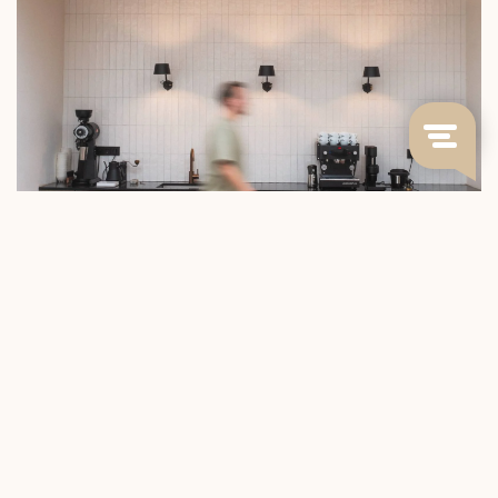
COFFEE THE WAY IT WAS MEANT TO BE
At Blommers we follow coffee from the source
to the cup. We work directly with farmers who
know what they are doing and roast in a way
that keeps the original flavour intact.
Alles wat we verkopen, van malers tot brewers, hebben we