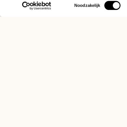
Toestemmingsselectie
Noodzakelijk
Grown with care,
roasted to perfectio
brewed by you.