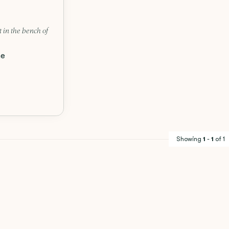
t in the bench of
me
Showing
1
-
1
of 1