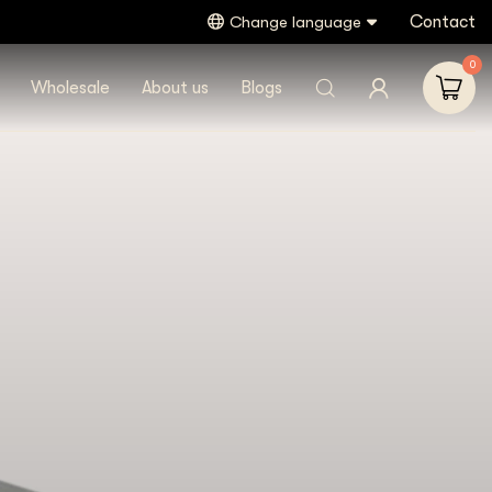
Contact
Change language
0
Wholesale
About us
Blogs