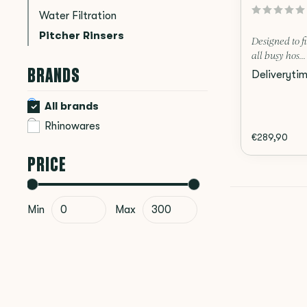
Water Filtration
Pitcher Rinsers
Designed to fi
all busy hos...
BRANDS
Deliveryti
All brands
Rhinowares
€289,90
PRICE
Min
Max