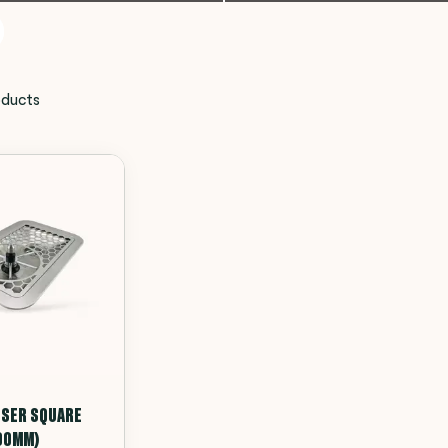
ducts
NSER SQUARE
00MM)