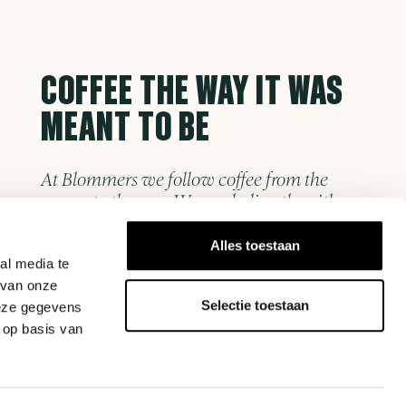
COFFEE THE WAY IT WAS
MEANT TO BE
At Blommers we follow coffee from the
source to the cup. We work directly with
farmers who know what they are doing
and roast in a way that keeps the
Alles toestaan
al media te
original flavour intact.
 van onze
Selectie toestaan
deze gegevens
Alles wat we verkopen, van malers tot brewers,
 op basis van
hebben we zelf getest. In onze ontwikkelruimte
werken we dagelijks met de apparatuur, zodat
het advies dat we geven is gebaseerd op
ervaring en niet op een specificatieblad.