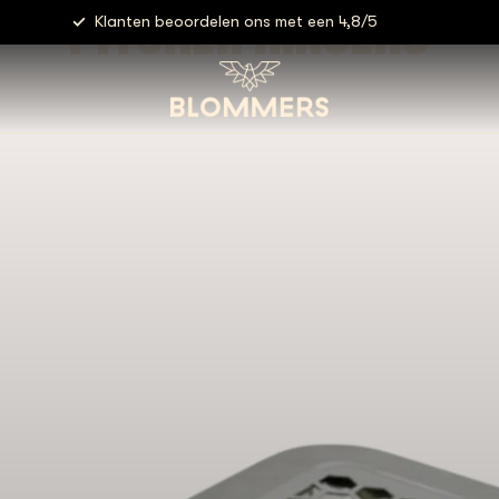
PITCHER RINSERS
Klanten beoordelen ons met een 4,8/5