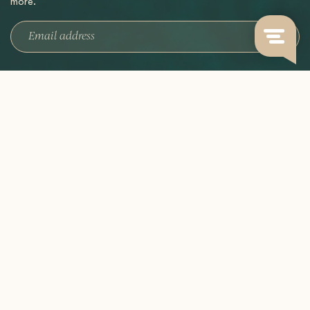
more.
Grown with care,
roasted to perfection,
brewed by you.
CATEGORIES
INFORMATION
MY ACCOUNT