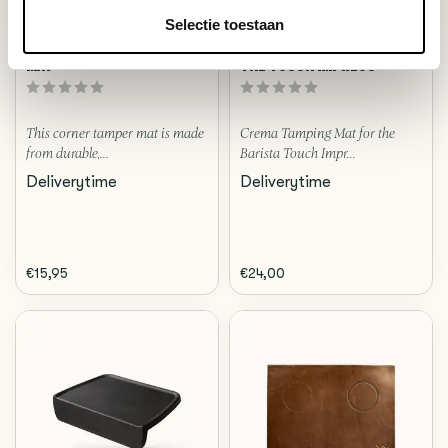
Rhinowares
Crema
Selectie toestaan
CLASSIC CORNER TAMPER
CREMA TAMPING MAT FOR
MAT
THE TOUCH IMPRESS
This corner tamper mat is made
Crema Tamping Mat for the
from durable,...
Barista Touch Impr...
Deliverytime
Deliverytime
€15,95
€24,00