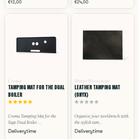
€12,00
€24,00
Crema
Weber Workshops
TAMPING MAT FOR THE DUAL
LEATHER TAMPING MAT
BOILER
(ONYX)
Crema Tamping Mat for the
Organise your workbench with
Sage Dual Boiler. ...
the stylish tam...
Deliverytime
Deliverytime