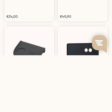
€24,00
€49,90
Rhinowares
Crema
PROFESSIONAL CORNER
TAMPING MAT FOR THE
TAMPER MAT
BARISTA TOUCH
Professional corner tamper mat
Crema Tamping Mat for the