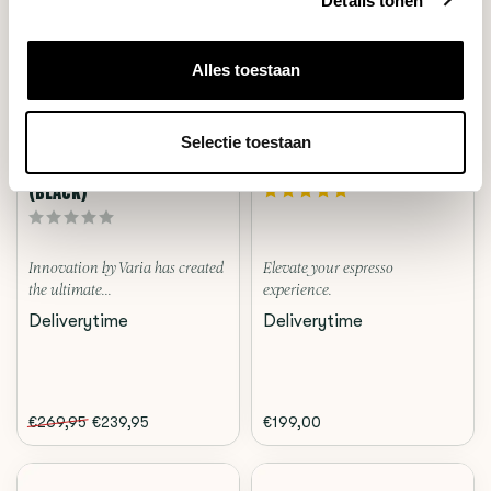
Details tonen
Alles toestaan
Selectie toestaan
Varia
1Zpresso
EVO HYBRID GRINDER
J-ULTRA (IRON GREY)
(BLACK)
Innovation by Varia has created
Elevate your espresso
the ultimate...
experience.
Deliverytime
Deliverytime
€269,95
€239,95
€199,00