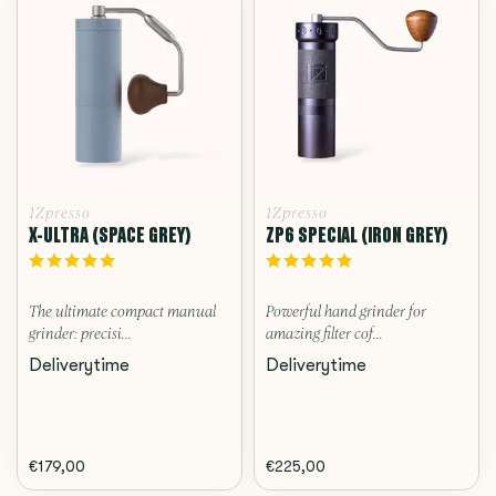
1Zpresso
1Zpresso
X-ULTRA (SPACE GREY)
ZP6 SPECIAL (IRON GREY)
The ultimate compact manual
Powerful hand grinder for
grinder: precisi...
amazing filter cof...
Deliverytime
Deliverytime
€179,00
€225,00