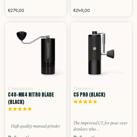
€279,00
€249,00
Comandante
Timemore
C40-MK4 NITRO BLADE
C5 PRO (BLACK)
(BLACK)
The improved C5, for pour-over
High quality manual grinder.
drinkers who ...