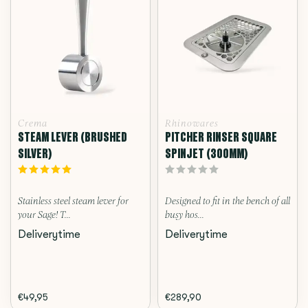
Crema
Rhinowares
STEAM LEVER (BRUSHED
PITCHER RINSER SQUARE
SILVER)
SPINJET (300MM)
Stainless steel steam lever for
Designed to fit in the bench of all
your Sage! T...
busy hos...
Deliverytime
Deliverytime
€49,95
€289,90