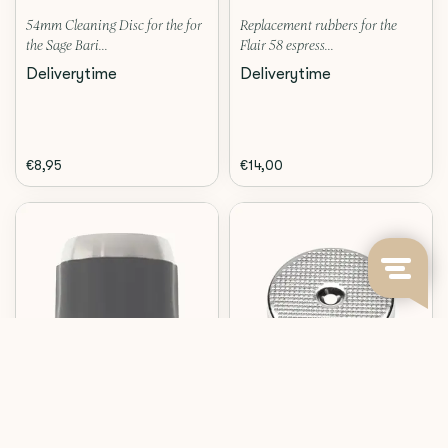
54mm Cleaning Disc for the for
Replacement rubbers for the
the Sage Bari...
Flair 58 espress...
Deliverytime
Deliverytime
€8,95
€14,00
Flair
Sage
TEMPERATURE STRIP
SHOWER HEAD 54MM