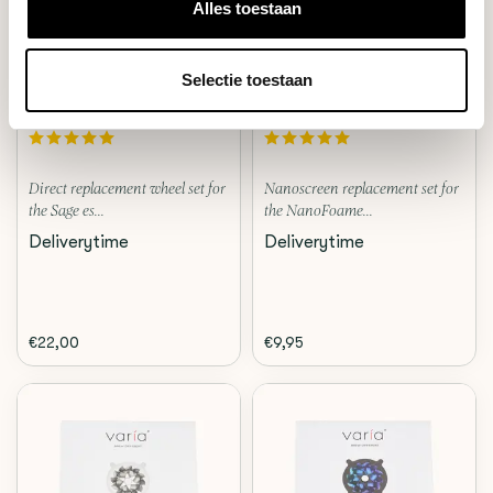
Alles toestaan
Crema
Subminimal
Selectie toestaan
WHEEL SET FOR SAGE
NANOSCREENS
ESPRESSOMACHINES
REPLACEMENT SET
Direct replacement wheel set for
Nanoscreen replacement set for
the Sage es...
the NanoFoame...
Deliverytime
Deliverytime
€22,00
€9,95