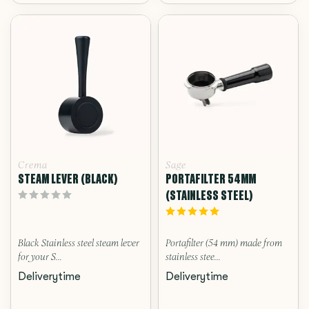
Crema
Sage
STEAM LEVER (BLACK)
PORTAFILTER 54MM
(STAINLESS STEEL)
Black Stainless steel steam lever
Portafilter (54 mm) made from
for your S...
stainless stee...
Deliverytime
Deliverytime