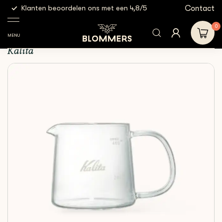
g
Contact
Klanten beoordelen ons met een 4,8/5
Gratis
Shop
Brewing Tools
Kalita - Server Jug 400
0
Kalita - Server Jug 400
MENU
Kalita