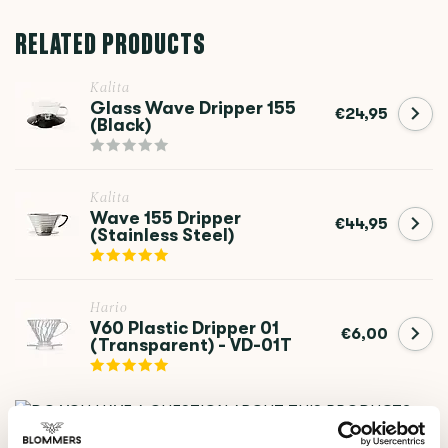
RELATED PRODUCTS
Kalita
Glass Wave Dripper 155
€24,95
(Black)
Kalita
Wave 155 Dripper
€44,95
(Stainless Steel)
Hario
V60 Plastic Dripper 01
€6,00
(Transparent) - VD-01T
DO YOU HAVE A QUESTION ABOUT THIS PRODUCT?