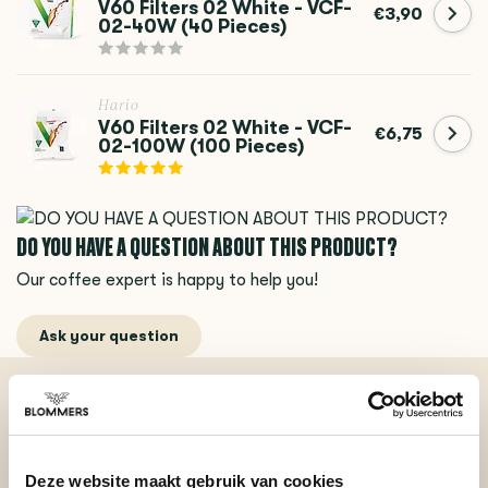
V60 Filters 02 White - VCF-
€3,90
02-40W (40 Pieces)
Hario
V60 Filters 02 White - VCF-
€6,75
02-100W (100 Pieces)
DO YOU HAVE A QUESTION ABOUT THIS PRODUCT?
Our coffee expert is happy to help you!
Ask your question
BEKIJK ONZE REVIEWS
Deze website maakt gebruik van cookies