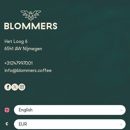
Het Loog 6
6541 AW Nijmegen
+31247997001
info@blommers.coffee
€