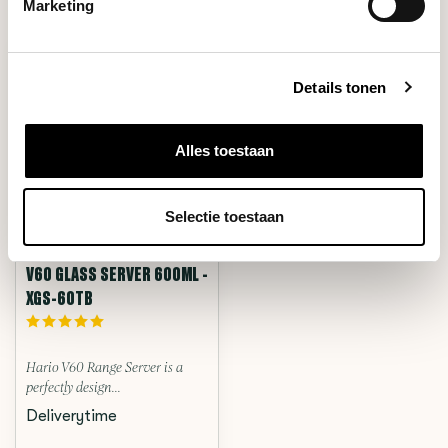
RECENTLY VIEWED
Marketing
Details tonen
Alles toestaan
Selectie toestaan
Hario
V60 GLASS SERVER 600ML -
XGS-60TB
Hario V60 Range Server is a
perfectly design...
Deliverytime