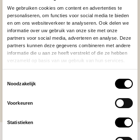
REVIEWS
Add your review
We gebruiken cookies om content en advertenties te
personaliseren, om functies voor social media te bieden
en om ons websiteverkeer te analyseren. Ook delen we
informatie over uw gebruik van onze site met onze
partners voor social media, adverteren en analyse. Deze
Posted on 30 October 2024 at 13:03 door Bernad
partners kunnen deze gegevens combineren met andere
Heb ik niet. Kado voor mijn zoon, gaat dit volgend jaar
informatie die u aan ze heeft verstrekt of die ze hebben
gebruiken in zijn nieuwe huis.
verzameld op basis van uw gebruik van hun services.
Toestemmingsselectie
Noodzakelijk
Voorkeuren
Statistieken