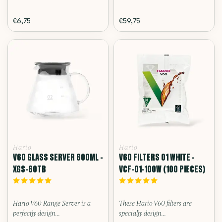
€6,75
€59,75
Hario
Hario
V60 GLASS SERVER 600ML -
V60 FILTERS 01 WHITE -
XGS-60TB
VCF-01-100W (100 PIECES)
Hario V60 Range Server is a
These Hario V60 filters are
perfectly design...
specially design...