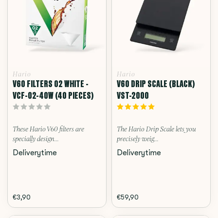
Hario
Hario
V60 FILTERS 02 WHITE -
V60 DRIP SCALE (BLACK)
VCF-02-40W (40 PIECES)
VST-2000
These Hario V60 filters are
The Hario Drip Scale lets you
specially design...
precisely weig...
Deliverytime
Deliverytime
€3,90
€59,90