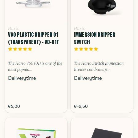
Hario
Hario
V60 PLASTIC DRIPPER 01
IMMERSION DRIPPER
(TRANSPARENT) - VD-01T
SWITCH
The Hario V60 (01) is one of the
The Hario Switch Immersion
most popula...
Brewer combines p...
Deliverytime
Deliverytime
€6,00
€42,50