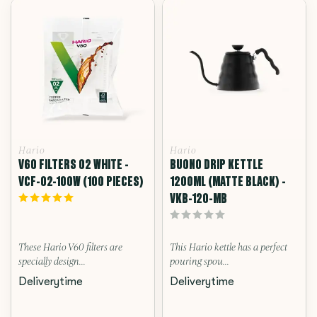
Hario
Hario
V60 FILTERS 02 WHITE -
BUONO DRIP KETTLE
VCF-02-100W (100 PIECES)
1200ML (MATTE BLACK) -
VKB-120-MB
These Hario V60 filters are
This Hario kettle has a perfect
specially design...
pouring spou...
Deliverytime
Deliverytime