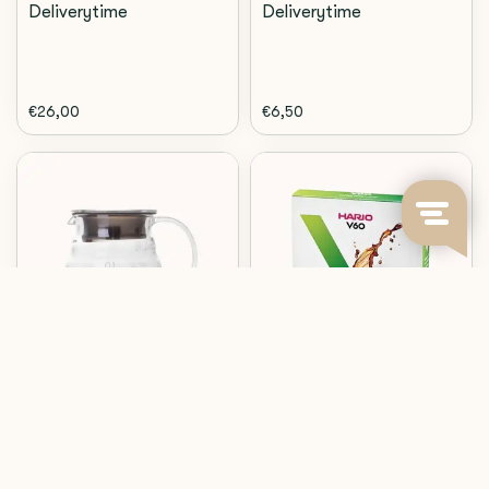
Deliverytime
Deliverytime
€26,00
€6,50
Hario
Hario
V60 GLASS SERVER 360ML -
V60 FILTERS 01 WHITE -
XGS-36TB
VCF-01-40W (40 PIECES)