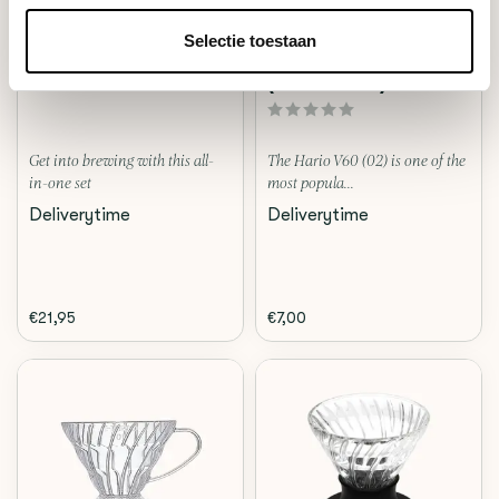
Hario
Hario
Selectie toestaan
V60 POUR OVER KIT
V60 PLASTIC DRIPPER 02
(TRANSPARENT) - VD-02T
Get into brewing with this all-
The Hario V60 (02) is one of the
in-one set
most popula...
Deliverytime
Deliverytime
€21,95
€7,00