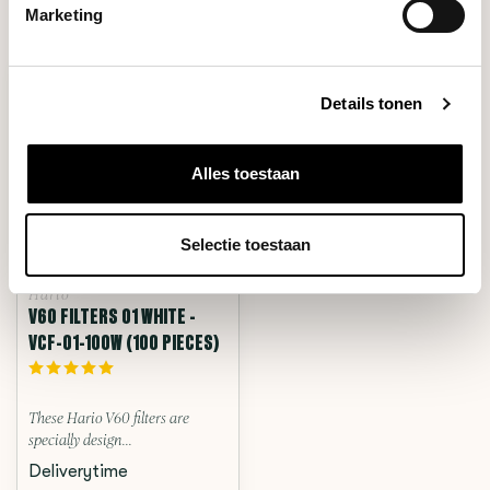
RECENTLY VIEWED
Marketing
Details tonen
Alles toestaan
Selectie toestaan
Hario
V60 FILTERS 01 WHITE -
VCF-01-100W (100 PIECES)
These Hario V60 filters are
specially design...
Deliverytime