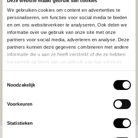
BEKIJK ONZE REVIEWS
Deze website maakt gebruik van cookies
We gebruiken cookies om content en advertenties te
REVIEWS
personaliseren, om functies voor social media te bieden
Add your review
en om ons websiteverkeer te analyseren. Ook delen we
informatie over uw gebruik van onze site met onze
partners voor social media, adverteren en analyse. Deze
partners kunnen deze gegevens combineren met andere
Posted on 25 April 2023 at 14:11 door Ivo
informatie die u aan ze heeft verstrekt of die ze hebben
verzameld op basis van uw gebruik van hun services.
Can’t go wrong with Hario and Blommers!
Toestemmingsselectie
Noodzakelijk
Voorkeuren
Statistieken