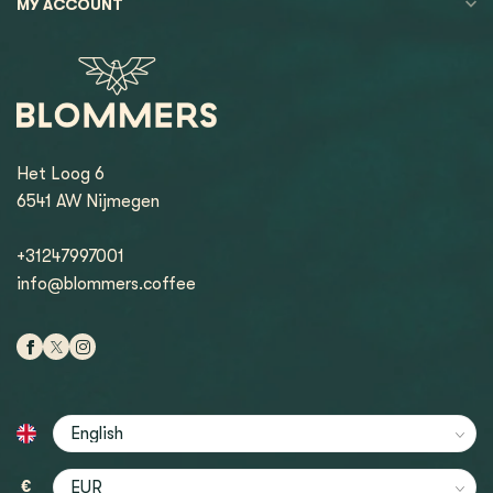
MY ACCOUNT
Het Loog 6
6541 AW Nijmegen
+31247997001
info@blommers.coffee
€