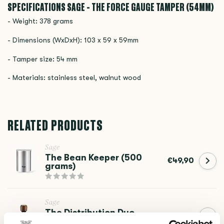
SPECIFICATIONS SAGE - THE FORCE GAUGE TAMPER (54MM)
- Weight: 378 grams
- Dimensions (WxDxH): 103 x 59 x 59mm
- Tamper size: 54 mm
- Materials: stainless steel, walnut wood
RELATED PRODUCTS
Sage
The Bean Keeper (500
€49,90
grams)
Sage
The Distribution Duo
€79,90
(54mm)