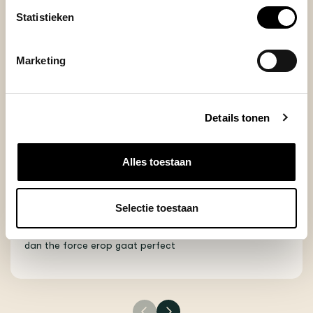
Statistieken
Marketing
Posted on 27 March 2026 at 09:07 door Joep
Een mooie aanwinst voor de koffiehoek!
Niet alleen is het veel makkelijker om gelijkmatig te
Details tonen
tampen, maar ook lijkt het erop dat de koffie hierdoor
constanter is. Kan ook een placeboeffect zijn ;)
+
Makkelijk in gebruik
Alles toestaan
+
mooi gelijkmatig tampen
+
minder knoeien
Selectie toestaan
-
kan helaas niet in combinatie met trechter.
Hiervoor eerst licht aandrukken met originele tamper en
dan the force erop gaat perfect