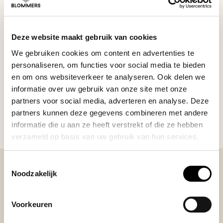
Sage
Deze website maakt gebruik van cookies
The Naked Portafilter
€89,90
(54mm)
We gebruiken cookies om content en advertenties te
personaliseren, om functies voor social media te bieden
en om ons websiteverkeer te analyseren. Ook delen we
informatie over uw gebruik van onze site met onze
DO YOU HAVE A QUESTION ABOUT THIS PRODUCT?
partners voor social media, adverteren en analyse. Deze
partners kunnen deze gegevens combineren met andere
Our coffee expert is happy to help you!
informatie die u aan ze heeft verstrekt of die ze hebben
verzameld op basis van uw gebruik van hun services.
Ask your question
Toestemmingsselectie
Noodzakelijk
BEKIJK ONZE REVIEWS
Voorkeuren
REVIEWS
Add your review