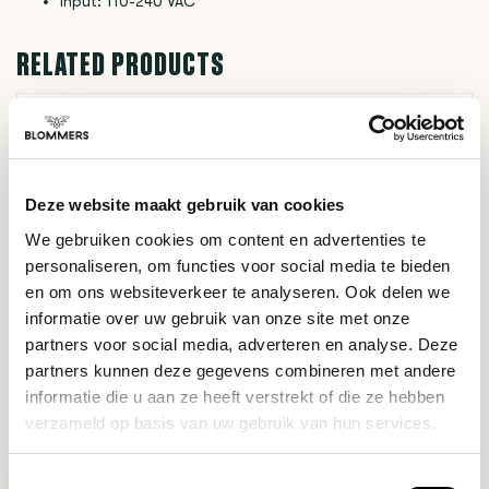
Input: 110-240 VAC
RELATED PRODUCTS
TYPEERROR: FAILED TO FETCH
https://www.blommers.coffee/en/shop/espresso-
tools/tampers/
Deze website maakt gebruik van cookies
We gebruiken cookies om content en advertenties te
DO YOU HAVE A QUESTION ABOUT THIS PRODUCT?
personaliseren, om functies voor social media te bieden
Our coffee expert is happy to help you!
en om ons websiteverkeer te analyseren. Ook delen we
informatie over uw gebruik van onze site met onze
Ask your question
partners voor social media, adverteren en analyse. Deze
partners kunnen deze gegevens combineren met andere
informatie die u aan ze heeft verstrekt of die ze hebben
RECENTLY VIEWED
verzameld op basis van uw gebruik van hun services.
Toestemmingsselectie