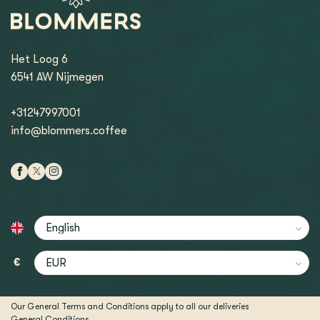
Het Loog 6
6541 AW Nijmegen
+31247997001
info@blommers.coffee
€
Our General Terms and Conditions apply to all our deliveries
General Conditions