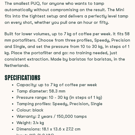
The smallest PUQ, for anyone who wants to tamp
automatically without compromising on the result. The Mini
fits into the tightest setup and delivers a perfectly level tamp
on every shot, whether you pull one an hour or fifty.
Built for lower volumes, up to 7 kg of coffee per week. It fits 58
mm portafilters. Choose from three profiles, Speedy, Precision
and Single, and set the pressure from 10 to 30 kg, in steps of 1
kg. Place the portafilter and go: no training needed, just
consistent extraction. Made by baristas for baristas, in the
Netherlands.
SPECIFICATIONS
Capacity: up to 7 kg of coffee per week
Tamp diameter: 58.3 mm
Pressure range: 10 - 30 kg (in steps of 1 kg)
Tamping profiles: Speedy, Precision, Single
Colour: black
Warranty: 2 years / 150,000 tamps
Weight: 3.4 kg
Dimensions: 18.1 x 13.6 x 27.2 cm