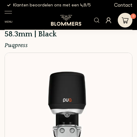
g
Contact
Klanten beoordelen ons met een 4,8/5
Gratis
Espresso
Puqpress Mini Coffee
Shop
Tampers
Tools
Tamper 58.3mm | Black
0
MENU
Puqpress Mini Coffee Tamper
58.3mm | Black
Puqpress