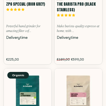
ZP6 SPECIAL (IRON GREY)
THE BARISTA PRO (BLACK
STAINLESS)
Powerful hand grinder for
Make barista-quality espresso at
amazing filter cof...
home, with ...
Deliverytime
Deliverytime
€225,00
€689,00
€599,00
Organic