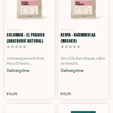
Microlot
Microlot
COLOMBIA - EL PARAISO
KENYA - KARIMIKUI AA
(ANAEROBIC NATURAL)
(WASHED)
A returning favourite from
One of the finest Kenyan coffees
Finca El Paraíso,...
we found th...
Deliverytime
Deliverytime
€16,95
€15,95