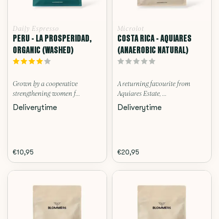
Daily Espresso
Microlot
PERU - LA PROSPERIDAD,
COSTA RICA - AQUIARES
ORGANIC (WASHED)
(ANAEROBIC NATURAL)
Grown by a cooperative
A returning favourite from
strengthening women f...
Aquiares Estate, ...
Deliverytime
Deliverytime
€10,95
€20,95