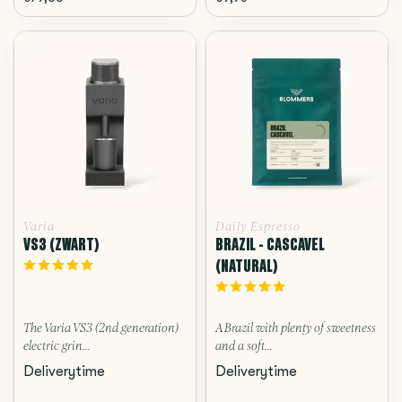
Varia
Daily Espresso
VS3 (ZWART)
BRAZIL - CASCAVEL
(NATURAL)
The Varia VS3 (2nd generation)
A Brazil with plenty of sweetness
electric grin...
and a soft...
Deliverytime
Deliverytime