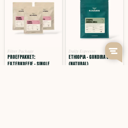
Filter Package
Daily Espresso
PROEFPAKKET:
ETHIOPIA - GUNDIRA SHELA
FILTERKOFFIE - SINGLE
(NATURAL)
ORIGIN COFFEE
From a single farm surrounded
by native fore...
Deliverytime
Deliverytime