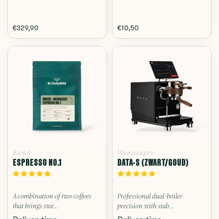
€329,90
€10,50
Blend
Wendougee
ESPRESSO NO.1
DATA-S (ZWART/GOUD)
A combination of two coffees
Professional dual-boiler
that brings swe...
precision with stab...