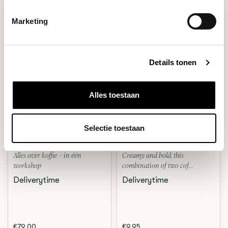
Marketing
Details tonen
Alles toestaan
Workshop
Blend
BARISTA
ESPRESSO NO.2
Selectie toestaan
Alles over koffie – in één
Creamy and bold, this
workshop
combination of two cof...
Deliverytime
Deliverytime
€79,00
€9,95