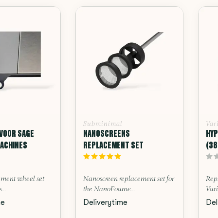
Subminimal
Var
 VOOR SAGE
NANOSCREENS
HYP
ACHINES
REPLACEMENT SET
(3
ement wheel set
Nanoscreen replacement set for
Repl
...
the NanoFoame...
Vari
me
Deliverytime
Del