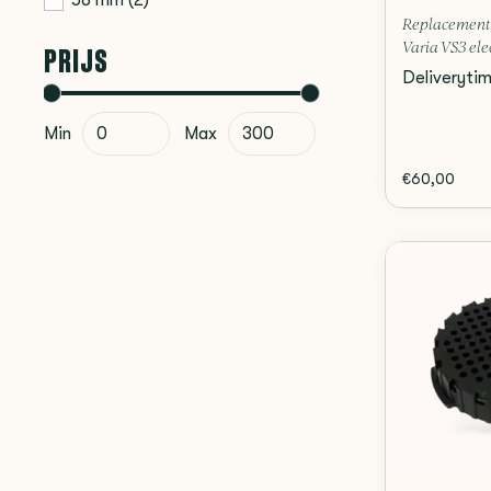
58 mm
(2)
Replacement b
PRIJS
Varia VS3 elec
Deliveryti
Min
Max
€60,00