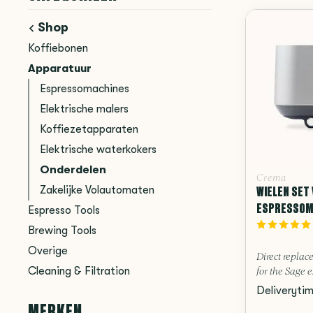
Shop
Koffiebonen
Apparatuur
Espressomachines
Elektrische malers
Koffiezetapparaten
Elektrische waterkokers
Onderdelen
Crema
WIELEN SET
Zakelijke Volautomaten
ESPRESSOM
Espresso Tools
Brewing Tools
Overige
Direct replac
Cleaning & Filtration
for the Sage es
Deliveryti
MERKEN