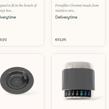
gned to fit in the bench of
Portafilter (54 mm) made from
busy hos...
stainless stee...
iverytime
Deliverytime
9,90
€93,95