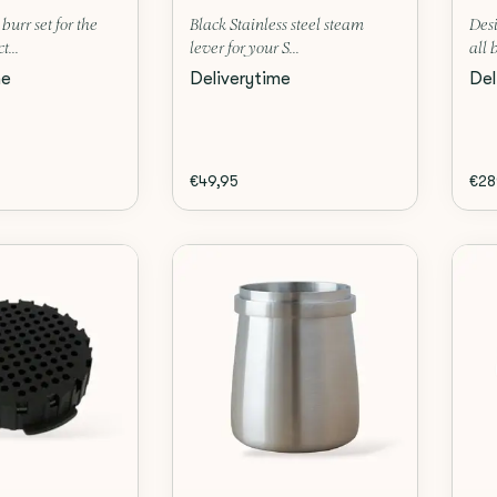
urr set for the
Black Stainless steel steam
Desi
t...
lever for your S...
all 
me
Deliverytime
Del
€49,95
€28