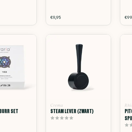
€9,95
€99
Crema
Rhi
BURR SET
STEAM LEVER (ZWART)
PIT
SPI