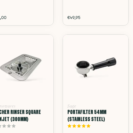
,00
€49,95
nowares
Sage
CHER RINSER SQUARE
PORTAFILTER 54MM
NJET (300MM)
(STAINLESS STEEL)