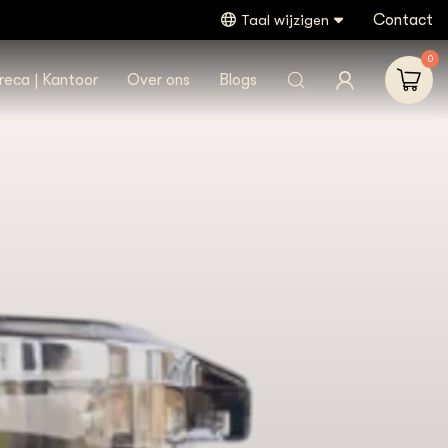
Contact
Taal wijzigen
0
reca | Kantoor
Over ons
Blogs