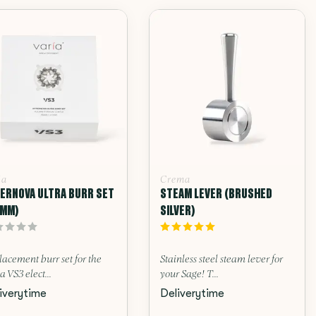
ia
Crema
ERNOVA ULTRA BURR SET
STEAM LEVER (BRUSHED
8MM)
SILVER)
acement burr set for the
Stainless steel steam lever for
a VS3 elect...
your Sage! T...
iverytime
Deliverytime