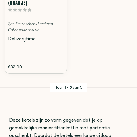
(ORANJE)
Een lichte schenkketel van
Cafec voor pour-o...
Deliverytime
€32,00
Toon
1
-
5
van 5
Deze ketels zijn zo vorm gegeven dat je op
gemakkelijke manier filter koffie met perfectie
opschenkt. Doordat de ketels een lange uitloop