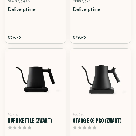
pouring spou...
looking ket...
Deliverytime
Deliverytime
€59,75
€79,95
Varia
Fellow
AURA KETTLE (ZWART)
STAGG EKG PRO (ZWART)