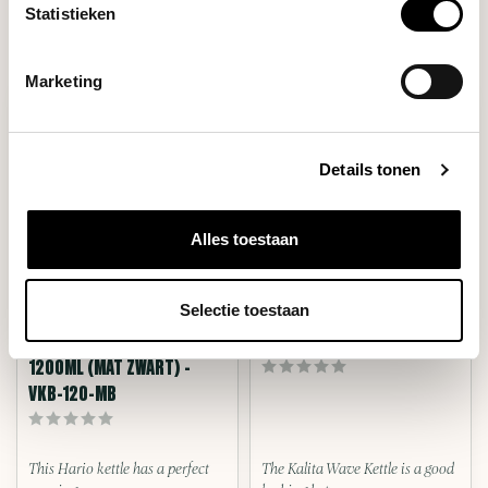
Statistieken
Marketing
Details tonen
Alles toestaan
Selectie toestaan
Hario
Kalita
BUONO DRIP KETTLE
WAVE KETTLE 1.0 L
1200ML (MAT ZWART) -
VKB-120-MB
This Hario kettle has a perfect
The Kalita Wave Kettle is a good