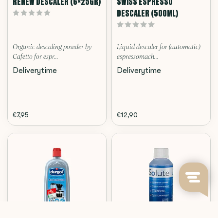
RENEW DESCALER (6X25GR)
SWISS ESPRESSO
DESCALER (500ML)
Organic descaling powder by
Liquid descaler for (automatic)
Cafetto for espr...
espressomach...
Deliverytime
Deliverytime
€7,95
€12,90