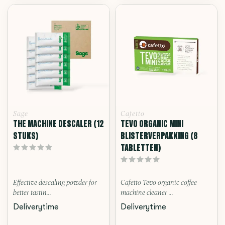
Sage
Cafetto
THE MACHINE DESCALER (12
TEVO ORGANIC MINI
STUKS)
BLISTERVERPAKKING (8
TABLETTEN)
Effective descaling powder for
Cafetto Tevo organic coffee
better tastin...
machine cleaner ...
Deliverytime
Deliverytime