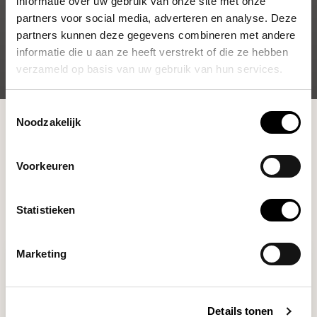
informatie over uw gebruik van onze site met onze
partners voor social media, adverteren en analyse. Deze
partners kunnen deze gegevens combineren met andere
informatie die u aan ze heeft verstrekt of die ze hebben
verzameld op basis van uw gebruik van hun services.
Toestemmingsselectie
Shop
Cleaning & Filtration
Schoonmaakmiddelen
Noodzakelijk
Filters
Voorkeuren
Statistieken
Marketing
Details tonen