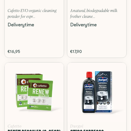
Cafetto EVO organic cleaning
A natural, biodegradable milk
powder for espr...
frother cleane...
Deliverytime
Deliverytime
€16,95
€17,90
Cafetto
Durgol