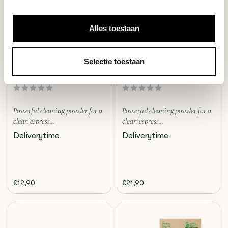
Alles toestaan
Sage
Sage
THE GROUP HEAD CLEANER
THE GROUP HEAD CLEANER
Selectie toestaan
(6 STUKS)
(12 STUKS)
Powerful cleaning powder for a
Powerful cleaning powder for a
clean espress...
clean espress...
Deliverytime
Deliverytime
€12,90
€21,90