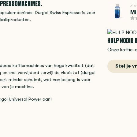
ESPRESSOMACHINES.
Sol
Mi
apsulemachines. Durgol Swiss Espresso is zeer
ntkalkproducten.
HULP NODIG B
Onze koffie-e
oderne koffiemachines van hoge kwaliteit (dat
Stel je v
n snel verwijderd terwijl de vloeistof (durgol
ert minder schuimt, wat van belang is voor
n van je machine.
rgol Universal Power
aan!