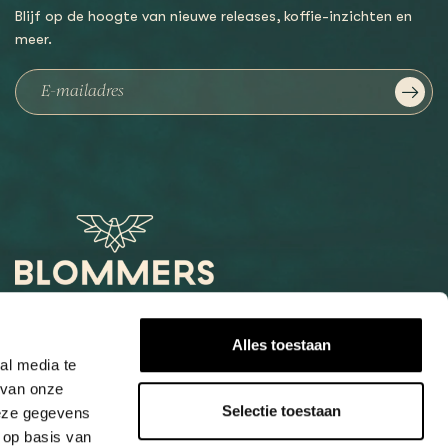
Blijf op de hoogte van nieuwe releases, koffie-inzichten en
meer.
Het Loog 6
Alles toestaan
6541 AW Nijmegen
al media te
 van onze
+31247997001
Selectie toestaan
deze gegevens
info@blommers.coffee
 op basis van