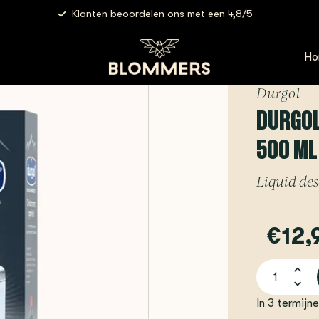
Klanten beoordelen ons met een 4,8/5
len
Durgol - Swiss Espresso Descaler | 500 ml - Ontkalker
Ho
Durgol
DURGOL
500 ML
Liquid des
€12,
In 3 termijn