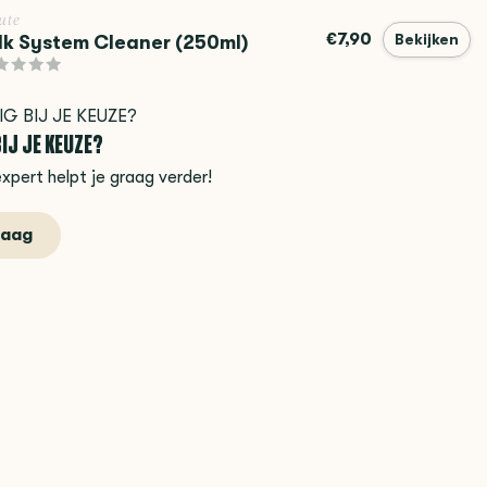
ute
€7,90
lk System Cleaner (250ml)
Bekijken
IJ JE KEUZE?
xpert helpt je graag verder!
raag