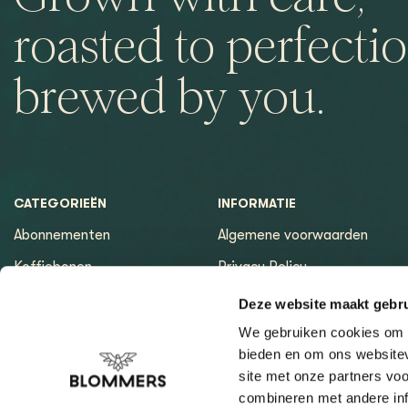
roasted to perfectio
brewed by you.
CATEGORIEËN
INFORMATIE
Abonnementen
Algemene voorwaarden
Koffiebonen
Privacy Policy
Espressomachines
Betaalmethoden
Deze website maakt gebru
Apparatuur
Retourneren
We gebruiken cookies om c
bieden en om ons websitev
Espresso tools
Contact & Openingstijden
site met onze partners vo
Brewing tools
Sitemap pagina
combineren met andere inf