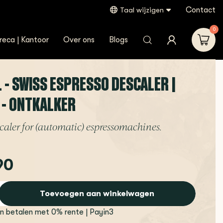
Contact
Taal wijzigen
0
reca | Kantoor
Over ons
Blogs
 - SWISS ESPRESSO DESCALER |
 - ONTKALKER
caler for (automatic) espressomachines.
90
Toevoegen aan winkelwagen
en betalen met 0% rente | Payin3