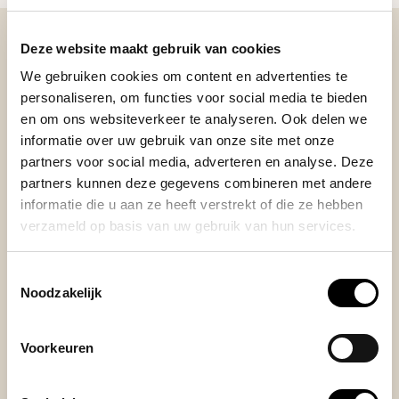
Deze website maakt gebruik van cookies
We gebruiken cookies om content en advertenties te
BEKIJK ONZE REVIEWS
personaliseren, om functies voor social media te bieden
en om ons websiteverkeer te analyseren. Ook delen we
REVIEWS
Je beoordeling toevoegen
informatie over uw gebruik van onze site met onze
partners voor social media, adverteren en analyse. Deze
partners kunnen deze gegevens combineren met andere
informatie die u aan ze heeft verstrekt of die ze hebben
verzameld op basis van uw gebruik van hun services.
Posted on 27 April 2026 at 20:10 door Rob Dekker
Prima.
Toestemmingsselectie
Noodzakelijk
Voorkeuren