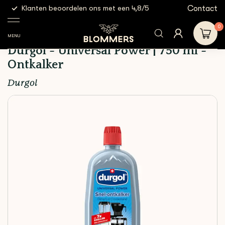
g
Contact
Klanten beoordelen ons met een 4,8/5
Gratis
Cleaning
Durgol -
Shop
&
Schoonmaakmiddelen
Universal
0
Filtration
Power | 750 ml
MENU
- Ontkalker
Durgol - Universal Power | 750 ml -
Ontkalker
Durgol