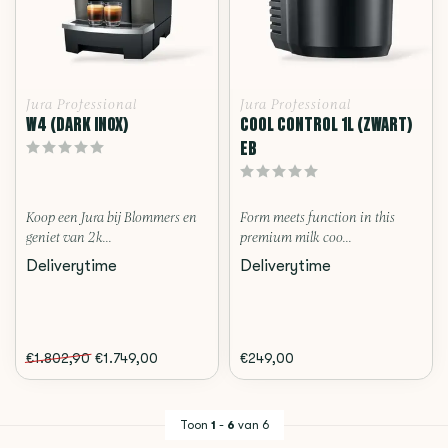
Jura Professional
Jura Professional
W4 (DARK INOX)
COOL CONTROL 1L (ZWART)
EB
Koop een Jura bij Blommers en
Form meets function in this
geniet van 2 k...
premium milk coo...
Deliverytime
Deliverytime
€1.802,90
€1.749,00
€249,00
Toon
1
-
6
van 6