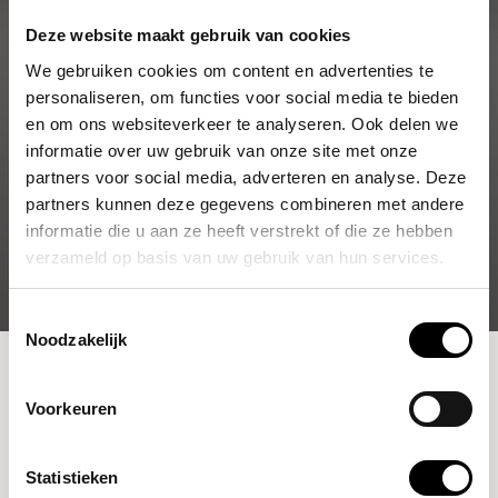
Deze website maakt gebruik van cookies
We gebruiken cookies om content en advertenties te
personaliseren, om functies voor social media te bieden
en om ons websiteverkeer te analyseren. Ook delen we
informatie over uw gebruik van onze site met onze
partners voor social media, adverteren en analyse. Deze
partners kunnen deze gegevens combineren met andere
informatie die u aan ze heeft verstrekt of die ze hebben
verzameld op basis van uw gebruik van hun services.
Toestemmingsselectie
Noodzakelijk
Shop
Apparatuur
Zakelijke Volautomaten
Jura Professional staat voor eenvoud,
Voorkeuren
betrouwbaarheid en constante
Statistieken
koffiekwaliteit. Ideaal voor drukke