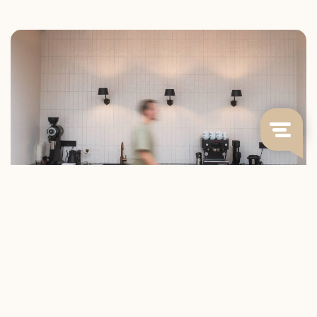
KOFFIE ZOALS HIJ BEDOELD IS
Bij Blommers volgen we koffie van bij de bron
tot in de kop. We werken direct samen met
boeren die weten wat ze doen en branden op