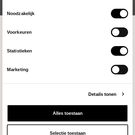
Toestemmingsselectie
Noodzakelijk
Shop
Brewing Tools
Voorkeuren
De brew gear producten zorgen er voor dat jij de ultieme
smaak uit jouw Blommers filterkoffie haalt.
Statistieken
Marketing
Details tonen
Alles toestaan
Koffiezetters
Waterketels
Selectie toestaan