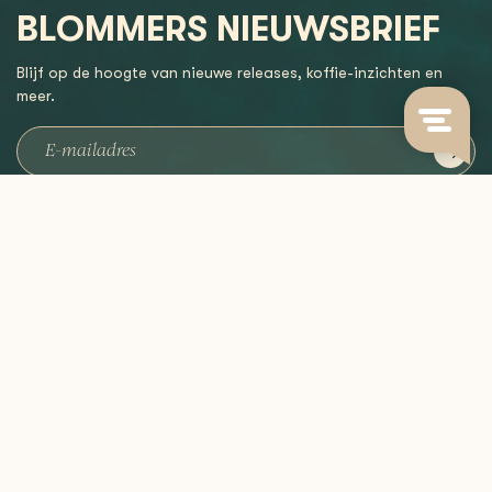
BLOMMERS NIEUWSBRIEF
Blijf op de hoogte van nieuwe releases, koffie-inzichten en
meer.
Grown with care,
roasted to perfection,
brewed by you.
CATEGORIEËN
INFORMATIE