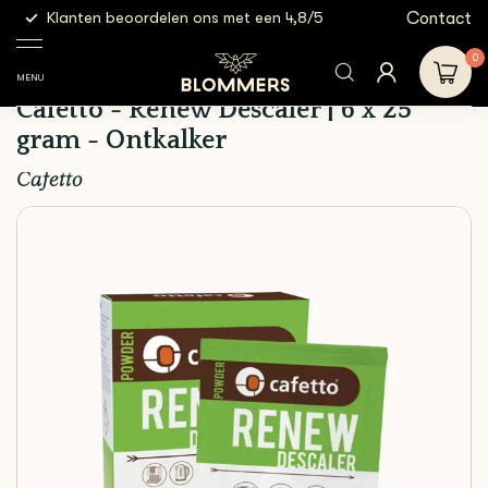
g
Contact
Klanten beoordelen ons met een 4,8/5
Gratis
Cleaning
Cafetto -
Shop
&
Schoonmaakmiddelen
Renew Descaler
0
Filtration
| 6 x 25 gram -
MENU
Ontkalker
Cafetto - Renew Descaler | 6 x 25
gram - Ontkalker
Cafetto