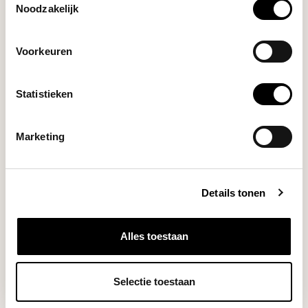
Noodzakelijk
Voorkeuren
Statistieken
Hario
BUONO DRIP KETTLE
1200ML (MAT ZWART) -
Marketing
VKB-120-MB
Details tonen
This Hario kettle has a perfect
pouring spou...
Deliverytime
Alles toestaan
Selectie toestaan
€59,75