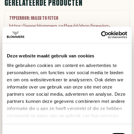
GERELATEERDE PRODUCTEN
TYPEERROR: FAILED TO FETCH
https://www.blommers.coffee/nl/shop/brewing-
tools/waterketels/
HULP NODIG BIJ JE KEUZE?
Deze website maakt gebruik van cookies
Onze koffie-expert helpt je graag verder!
We gebruiken cookies om content en advertenties te
personaliseren, om functies voor social media te bieden
Stel je vraag
en om ons websiteverkeer te analyseren. Ook delen we
informatie over uw gebruik van onze site met onze
partners voor social media, adverteren en analyse. Deze
RECENT BEKEKEN
partners kunnen deze gegevens combineren met andere
informatie die u aan ze heeft verstrekt of die ze hebben
verzameld op basis van uw gebruik van hun services.
Toestemmingsselectie