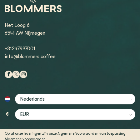
Het Loog 6
6541 AW Nijmegen
+31247997001
info@blommers.coffee
€
Op al onze leveringen zijn onze Algemene Voorwaarden van toepassing
Algemene voorwaarden