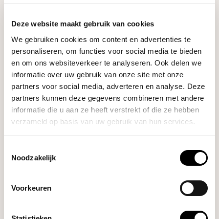
aanvoelt. De consistentie is top. Elke shot zit goed.
Geen verrassingen, geen gedoe."
Deze website maakt gebruik van cookies
Jan-Willem, eigenaar
We gebruiken cookies om content en advertenties te
personaliseren, om functies voor social media te bieden
★★★★★
en om ons websiteverkeer te analyseren. Ook delen we
"Je kunt alles tot in detail instellen, maar eerlijk
informatie over uw gebruik van onze site met onze
gezegd gebruik ik 'm het vaakst zonder tablet maar
partners voor social media, adverteren en analyse. Deze
gewoon met mijn favoriete profiel direct op de knop.
partners kunnen deze gegevens combineren met andere
Simpel, betrouwbaar en precies zoals een
informatie die u aan ze heeft verstrekt of die ze hebben
topmachine hoort te zijn."
verzameld op basis van uw gebruik van hun services.
Rene v.d. Dijk, eigenaar
Toestemmingsselectie
Noodzakelijk
Voorkeuren
Statistieken