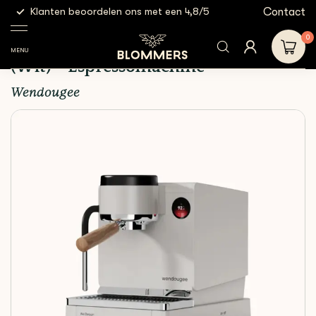
g
Contact
Klanten beoordelen ons met een 4,8/5
Gratis
Wendougee
Wendougee - Lita BA | Dual Boiler (Wit) -
Espressomachine
0
Wendougee - Lita BA | Dual Boiler
MENU
(Wit) - Espressomachine
Wendougee