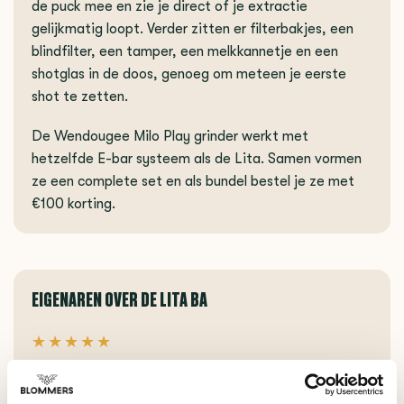
de puck mee en zie je direct of je extractie
gelijkmatig loopt. Verder zitten er filterbakjes, een
blindfilter, een tamper, een melkkannetje en een
shotglas in de doos, genoeg om meteen je eerste
shot te zetten.
De Wendougee Milo Play grinder werkt met
hetzelfde E-bar systeem als de Lita. Samen vormen
ze een complete set en als bundel bestel je ze met
€100 korting.
EIGENAREN OVER DE LITA BA
★★★★★
"De bouwkwaliteit is gewoon goed. Alles voelt stevig
en doordacht, niks dat rammelt of goedkoop