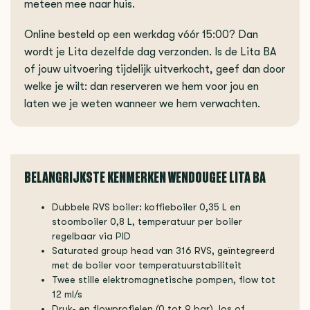
meteen mee naar huis.
Online besteld op een werkdag vóór 15:00? Dan
wordt je Lita dezelfde dag verzonden. Is de Lita BA
of jouw uitvoering tijdelijk uitverkocht, geef dan door
welke je wilt: dan reserveren we hem voor jou en
laten we je weten wanneer we hem verwachten.
BELANGRIJKSTE KENMERKEN WENDOUGEE LITA BA
Dubbele RVS boiler: koffieboiler 0,35 L en
stoomboiler 0,8 L, temperatuur per boiler
regelbaar via PID
Saturated group head van 316 RVS, geïntegreerd
met de boiler voor temperatuurstabiliteit
Twee stille elektromagnetische pompen, flow tot
12 ml/s
Druk- en flowprofielen (0 tot 9 bar), los of