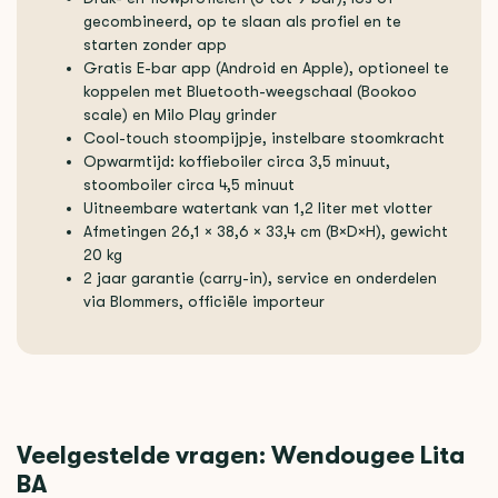
gecombineerd, op te slaan als profiel en te
starten zonder app
Gratis E-bar app (Android en Apple), optioneel te
koppelen met Bluetooth-weegschaal (Bookoo
scale) en Milo Play grinder
Cool-touch stoompijpje, instelbare stoomkracht
Opwarmtijd: koffieboiler circa 3,5 minuut,
stoomboiler circa 4,5 minuut
Uitneembare watertank van 1,2 liter met vlotter
Afmetingen 26,1 × 38,6 × 33,4 cm (B×D×H), gewicht
20 kg
2 jaar garantie (carry-in), service en onderdelen
via Blommers, officiële importeur
Veelgestelde vragen: Wendougee Lita
BA