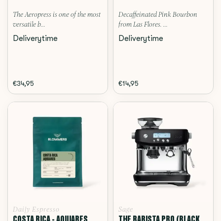
The Aeropress is one of the most
Decaffeinated Pink Bourbon
versatile b...
from Las Flores. ...
Deliverytime
Deliverytime
€34,95
€14,95
Daily Espresso
Sage
COSTA RICA - AQUIARES,
THE BARISTA PRO (BLACK