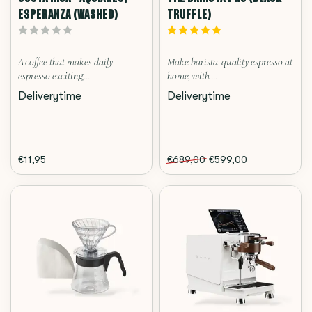
ESPERANZA (WASHED)
TRUFFLE)
A coffee that makes daily
Make barista-quality espresso at
espresso exciting,...
home, with ...
Deliverytime
Deliverytime
€11,95
€689,00
€599,00