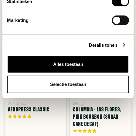
Statistieken
Show more products
Marketing
Toon
25
-
48
van 376
Details tonen
Alles toestaan
Selectie toestaan
AeroPress
Decaf
AEROPRESS CLASSIC
COLOMBIA - LAS FLORES,
PINK BOURBON (SUGAR
CANE DECAF)