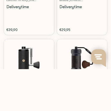
canister to keep you...
double ferment...
Deliverytime
Deliverytime
€39,90
€29,95
Timemore
1Zpresso
C5 PRO (ZWART)
K-ULTRA (IRON GREY)