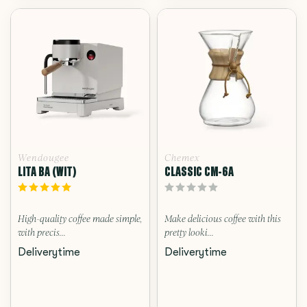
Wendougee
Chemex
LITA BA (WIT)
CLASSIC CM-6A
High-quality coffee made simple,
Make delicious coffee with this
with precis...
pretty looki...
Deliverytime
Deliverytime