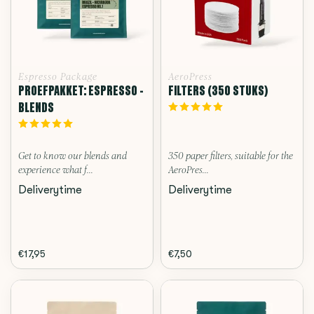
Espresso Package
AeroPress
PROEFPAKKET: ESPRESSO -
FILTERS (350 STUKS)
BLENDS
Get to know our blends and
350 paper filters, suitable for the
experience what f...
AeroPres...
Deliverytime
Deliverytime
€17,95
€7,50