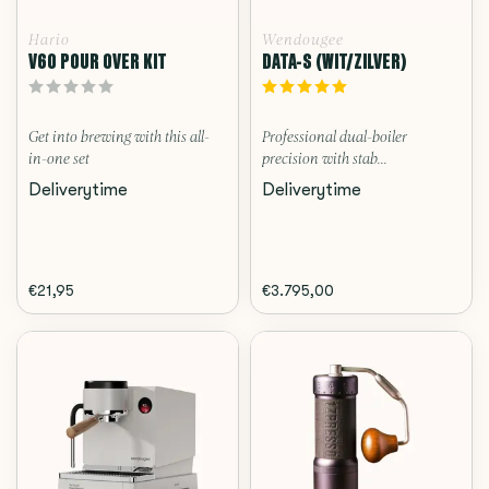
Hario
Wendougee
V60 POUR OVER KIT
DATA-S (WIT/ZILVER)
Get into brewing with this all-
Professional dual-boiler
in-one set
precision with stab...
Deliverytime
Deliverytime
€21,95
€3.795,00