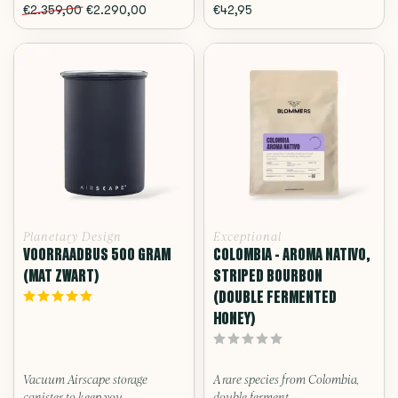
€2.359,00
€2.290,00
€42,95
Planetary Design
Exceptional
VOORRAADBUS 500 GRAM
COLOMBIA - AROMA NATIVO,
(MAT ZWART)
STRIPED BOURBON
(DOUBLE FERMENTED
HONEY)
Vacuum Airscape storage
A rare species from Colombia,