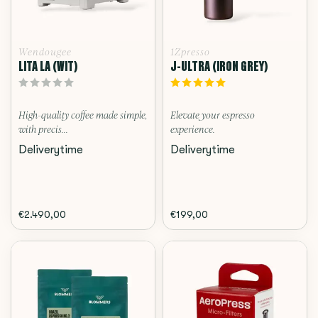
Wendougee
1Zpresso
LITA LA (WIT)
J-ULTRA (IRON GREY)
High-quality coffee made simple,
Elevate your espresso
with precis...
experience.
Deliverytime
Deliverytime
€2.490,00
€199,00