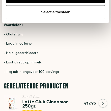
super eenvoudig te bereiden. Heerlijk warm of verfrissend koud
met ijs. Slechts 10 gram mix is genoeg voor een perfect glas
Selectie toestaan
Chai Latte.
Voordelen:
- Glutenvrij
- Laag in cafeïne
- Halal gecertificeerd
- Lost direct op in melk
- 1 kg mix = ongeveer 100 servings
GERELATEERDE PRODUCTEN
Bondi Chai
Latte Club Cinnamon
€17,95
250gr.