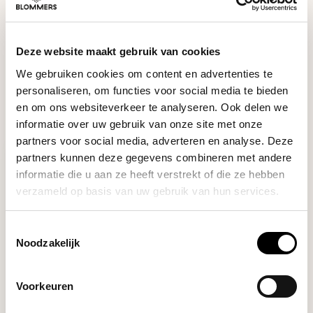
HULP NODIG BIJ JE KEUZE?
Onze koffie-expert helpt je graag verder!
Deze website maakt gebruik van cookies
Stel je vraag
We gebruiken cookies om content en advertenties te
personaliseren, om functies voor social media te bieden
en om ons websiteverkeer te analyseren. Ook delen we
RECENT BEKEKEN
informatie over uw gebruik van onze site met onze
partners voor social media, adverteren en analyse. Deze
partners kunnen deze gegevens combineren met andere
informatie die u aan ze heeft verstrekt of die ze hebben
verzameld op basis van uw gebruik van hun services.
Toestemmingsselectie
Noodzakelijk
Voorkeuren
Bondi Chai
MATCHA 250 GR.