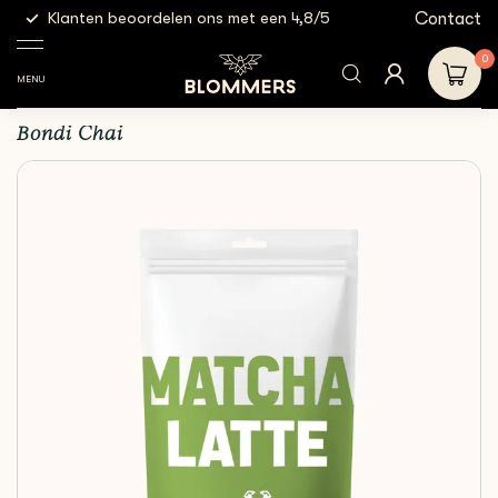
g
Contact
Klanten beoordelen ons met een 4,8/5
Gratis
Bondi
Bondi Chai - Matcha | 250
Shop
Overige
Chai
gram
0
MENU
Bondi Chai - Matcha | 250 gram
Bondi Chai