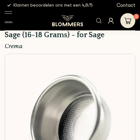
g
Contact
Klanten beoordelen ons met een 4,8/5
Gratis
Espresso
Filter
Crema - Portafilter Basket
Shop
Tools
baskets
54mm for Sage (16-18
0
Grams) - for Sage
MENU
Crema - Portafilter Basket 54mm for
Sage (16-18 Grams) - for Sage
Crema