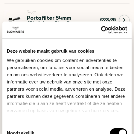
Sage
Portafilter 54mm
€93,95
(Stainless Steel)
DO YOU HAVE A QUESTION ABOUT THIS PRODUCT?
Deze website maakt gebruik van cookies
Our coffee expert is happy to help you!
We gebruiken cookies om content en advertenties te
personaliseren, om functies voor social media te bieden
en om ons websiteverkeer te analyseren. Ook delen we
Ask your question
informatie over uw gebruik van onze site met onze
partners voor social media, adverteren en analyse. Deze
partners kunnen deze gegevens combineren met andere
RECENTLY VIEWED
informatie die u aan ze heeft verstrekt of die ze hebben
verzameld op basis van uw gebruik van hun services.
Toestemmingsselectie
Noodzakelijk