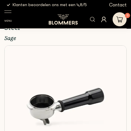
g
Contact
Klanten beoordelen ons met een 4,8/5
Gratis
Shop
Equipment
Parts
Sage - Portafilter 54mm |
Stainless Steel
0
Sage - Portafilter 54mm | Stainless
MENU
Steel
Sage