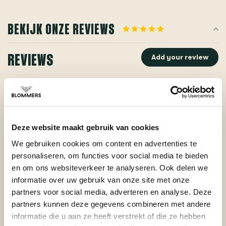
BEKIJK ONZE REVIEWS
REVIEWS
Add your review
Posted on 12 June 2024 at 12:36 door Erik
Deze website maakt gebruik van cookies
Voldoet aan verwachting
We gebruiken cookies om content en advertenties te
personaliseren, om functies voor social media te bieden
en om ons websiteverkeer te analyseren. Ook delen we
informatie over uw gebruik van onze site met onze
partners voor social media, adverteren en analyse. Deze
partners kunnen deze gegevens combineren met andere
informatie die u aan ze heeft verstrekt of die ze hebben