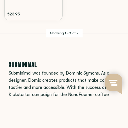
€23,95
Showing
1
-
7
of 7
SUBMINIMAL
Subminimal was founded by Dominic Symons. As a
designer, Domic creates products that make coffee
tastier and more accessible. With the success of the
Kickstarter campaign for the NanoFoamer coffee
maker, everyone can now enjoy high quality milk foam
at home!