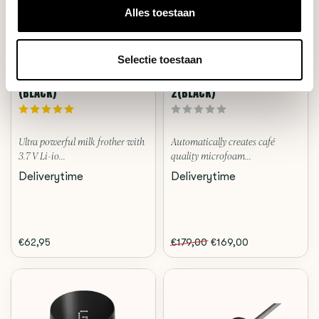
Alles toestaan
Selectie toestaan
Subminimal
Subminimal
NANOFOAMER LITHIUM
NANOFOAMER PRO GEN
(BLACK)
2(BLACK)
Ultra powerful milk frother with
Automatically creates café
3.7 V Li-io...
quality microfoam...
Deliverytime
Deliverytime
€62,95
€179,00
€169,00