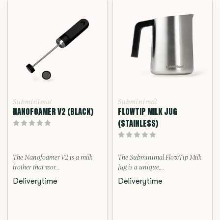
Subminimal
Subminimal
NANOFOAMER V2 (BLACK)
FLOWTIP MILK JUG
(STAINLESS)
The Nanofoamer V2 is a milk
The Subminimal FlowTip Milk
frother that wor...
Jug is a unique,...
Deliverytime
Deliverytime