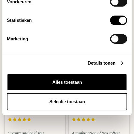
Voorkeuren
Filters
Statistieken
Marketing
Details tonen
Alles toestaan
Selectie toestaan
Blend
Blend
ESPRESSO NO.2
ESPRESSO NO.1
Creamy and bold, this
A combination of two coffees