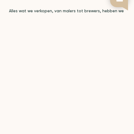
Alles wat we verkopen, van malers tot brewers, hebben we
zelf getest. In onze ontwikkelruimte werken we dagelijks
met de apparatuur, zodat het advies dat we geven is
gebaseerd op ervaring en niet op een specificatieblad.
Get in touch
BLOMMERS NEWSLETTER
Join us for updates on new releases, brewing insights, and
more.