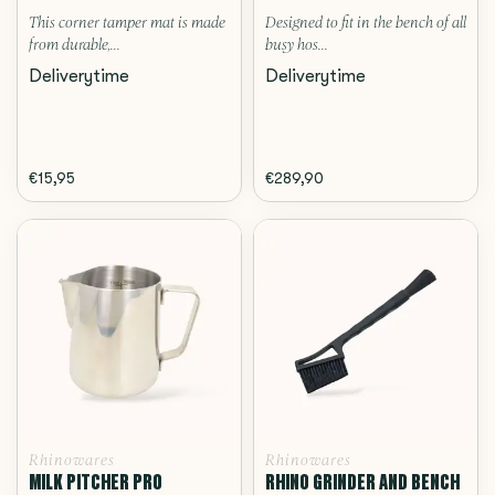
This corner tamper mat is made
Designed to fit in the bench of all
from durable,...
busy hos...
Deliverytime
Deliverytime
€15,95
€289,90
Rhinowares
Rhinowares
MILK PITCHER PRO
RHINO GRINDER AND BENCH