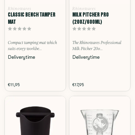
Rhinowares
Rhinowares
CLASSIC BENCH TAMPER
MILK PITCHER PRO
MAT
(20OZ/600ML)
Compact tamping mat which
The Rhinowares Professional
suits every workbe...
Milk Pitcher 20o...
Deliverytime
Deliverytime
€11,95
€17,95