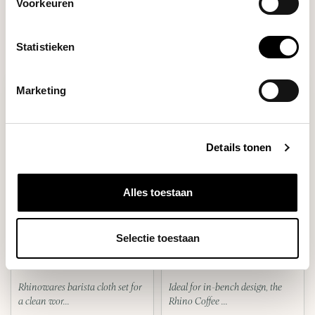
Voorkeuren
Statistieken
Marketing
Details tonen
Alles toestaan
Rhinowares
Rhinowares
BARISTA CLOTH SET
ROUND KNOCK CHUTE
Selectie toestaan
Rhinowares barista cloth set for
Ideal for in-bench design, the
a clean wor...
Rhino Coffee ...