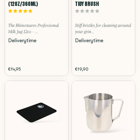
(12OZ/360ML)
TIDY BRUSH
The Rhinowares Professional
Stiff bristles for cleaning around
Milk Jug 12oz – ...
your grin...
Deliverytime
Deliverytime
€14,95
€19,90