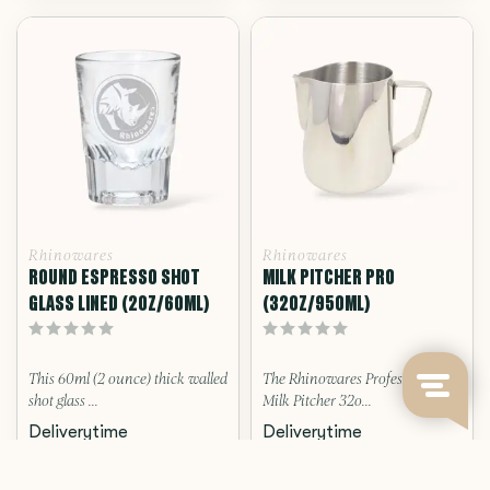
Rhinowares
Rhinowares
ROUND ESPRESSO SHOT
MILK PITCHER PRO
GLASS LINED (2OZ/60ML)
(32OZ/950ML)
This 60ml (2 ounce) thick walled
The Rhinowares Professional
shot glass ...
Milk Pitcher 32o...
Deliverytime
Deliverytime