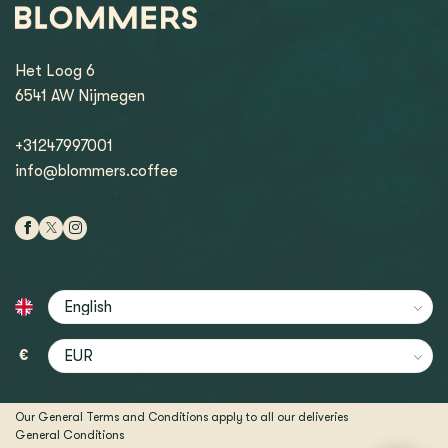
Het Loog 6
6541 AW Nijmegen
+31247997001
info@blommers.coffee
€
Our General Terms and Conditions apply to all our deliveries
General Conditions