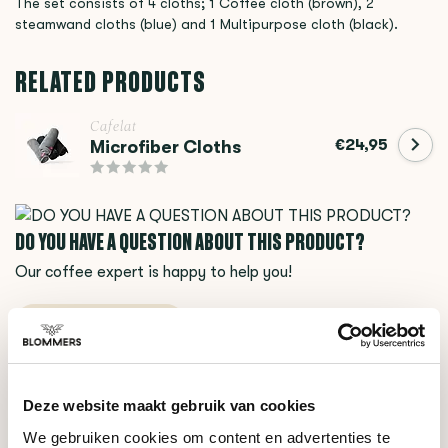
The set consists of 4 cloths; 1 Coffee cloth (brown), 2
steamwand cloths (blue) and 1 Multipurpose cloth (black).
RELATED PRODUCTS
Cafelat
€24,95
Microfiber Cloths
DO YOU HAVE A QUESTION ABOUT THIS PRODUCT?
Our coffee expert is happy to help you!
Ask your question
RECENTLY VIEWED
Deze website maakt gebruik van cookies
We gebruiken cookies om content en advertenties te