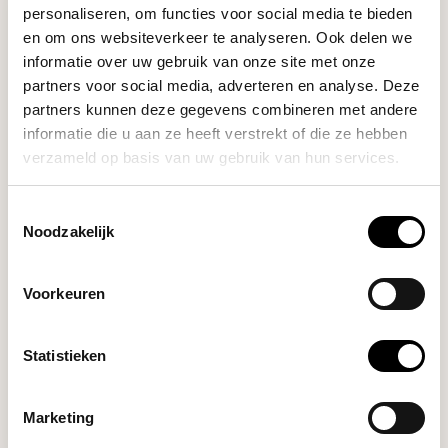
personaliseren, om functies voor social media te bieden
en om ons websiteverkeer te analyseren. Ook delen we
informatie over uw gebruik van onze site met onze
partners voor social media, adverteren en analyse. Deze
partners kunnen deze gegevens combineren met andere
informatie die u aan ze heeft verstrekt of die ze hebben
verzameld op basis van uw gebruik van hun services.
Rhinowares
Toestemmingsselectie
BARISTA CLOTH SET
Noodzakelijk
Voorkeuren
Rhinowares barista cloth set for
a clean wor...
Deliverytime
Statistieken
Marketing
€13,90