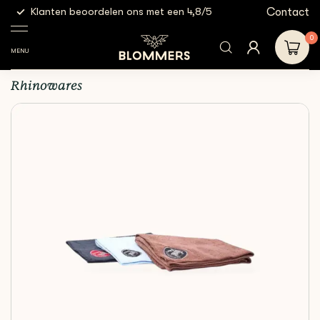
g
Contact
Klanten beoordelen ons met een 4,8/5
Gratis
Cleaning &
Microfiber
Rhinowares - Barista
Shop
Filtration
Cloths
Cloth Set
0
MENU
Rhinowares - Barista Cloth Set
Rhinowares