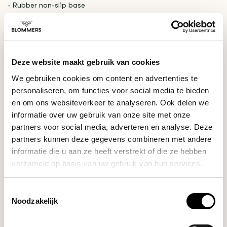
- Rubber non-slip base
- Dishwasher-safe Tritan basket
-
Only suitable for
58mm Sage portafilters
Deze website maakt gebruik van cookies
RELATED PRODUCTS
We gebruiken cookies om content en advertenties te
personaliseren, om functies voor social media te bieden
Sage
en om ons websiteverkeer te analyseren. Ook delen we
The Dual Boiler
€1.049,00
(Brushed Stainless
informatie over uw gebruik van onze site met onze
Steel)
partners voor social media, adverteren en analyse. Deze
partners kunnen deze gegevens combineren met andere
informatie die u aan ze heeft verstrekt of die ze hebben
Sage
verzameld op basis van uw gebruik van hun services.
The Dynamic Duo
€1.249,00
(Brushed Stainless
€1.199,00
Steel)
Toestemmingsselectie
Noodzakelijk
Crema