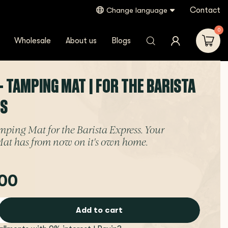
Contact
Change language
0
Wholesale
About us
Blogs
- TAMPING MAT | FOR THE BARISTA
S
ing Mat for the Barista Express. Your
at has from now on it's own home.
00
Add to cart