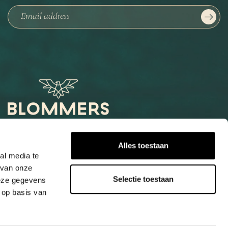
Het Loog 6
Alles toestaan
6541 AW Nijmegen
al media te
 van onze
+31247997001
Selectie toestaan
deze gegevens
info@blommers.coffee
 op basis van