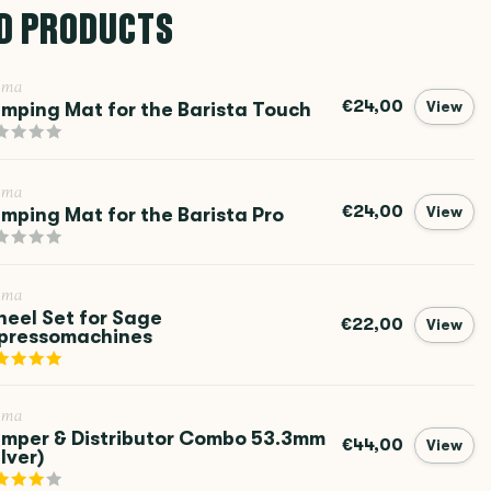
D PRODUCTS
ema
€24,00
mping Mat for the Barista Touch
View
ema
€24,00
mping Mat for the Barista Pro
View
ema
eel Set for Sage
€22,00
View
pressomachines
ema
mper & Distributor Combo 53.3mm
€44,00
View
ilver)