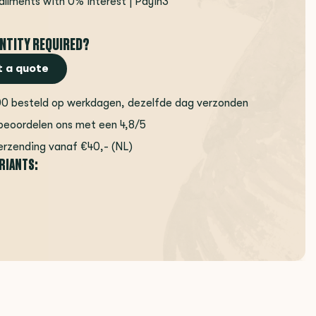
tallments with 0% interest | Payin3
NTITY REQUIRED?
 a quote
00 besteld op werkdagen, dezelfde dag verzonden
beoordelen ons met een 4,8/5
erzending vanaf €40,- (NL)
ARIANTS: