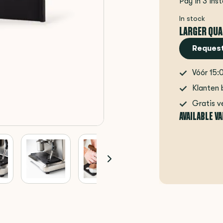
Pay in 3 ins
In stock
LARGER QUA
Request
Vóór 15:
Klanten 
Gratis v
AVAILABLE V