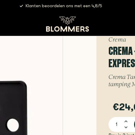
Klanten beoordelen ons met een 4,8/5
 - Tamping Mat | for the Barista Express
Crema
CREMA 
EXPRES
Crema Tamp
tamping M
€24,