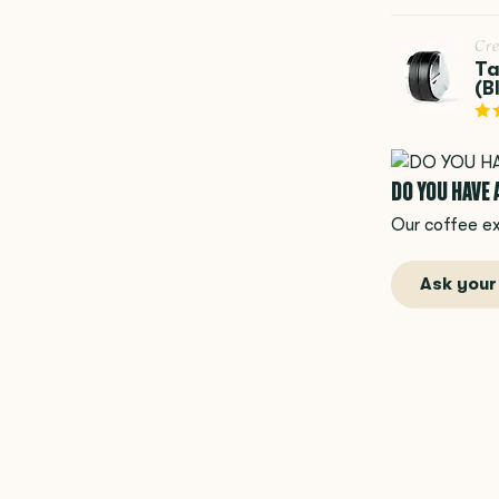
Cr
Ta
(B
DO YOU HAVE
Our coffee ex
Ask your