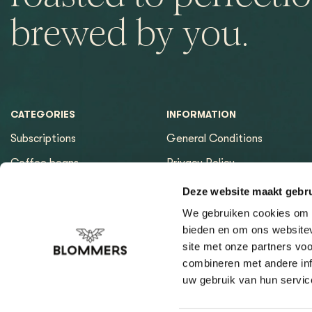
brewed by you.
CATEGORIES
INFORMATION
Subscriptions
General Conditions
Coffee beans
Privacy Policy
Espresso machines
Payment methods
Deze website maakt gebru
Equipment
Returns
We gebruiken cookies om c
bieden en om ons websitev
Espresso tools
Contact & Opening hours
site met onze partners vo
Brewing tools
Sitemap page
combineren met andere inf
uw gebruik van hun servic
Cleaning & Filtration
Coffee Finder
Giftcard