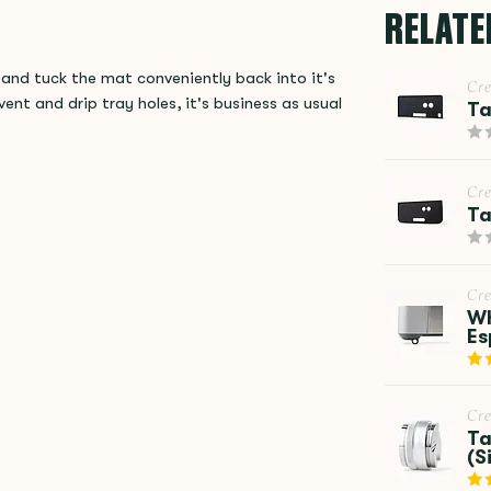
RELATE
 and tuck the mat conveniently back into it's
Cr
nt and drip tray holes, it's business as usual
Ta
Cr
Ta
Cr
Wh
Es
Cr
Ta
(S