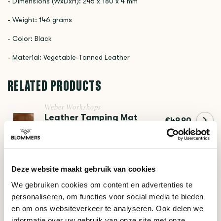
- Dimensions (WxDxH): 245 x 180 x 4 mm
- Weight: 146 grams
- Color: Black
- Material: Vegetable-Tanned Leather
RELATED PRODUCTS
Weber Workshops
Leather Tamping Mat
€49,90
(Natural)
Weber Workshops
Deze website maakt gebruik van cookies
€99,90
Blind Shaker (Onyx)
We gebruiken cookies om content en advertenties te
personaliseren, om functies voor social media te bieden
en om ons websiteverkeer te analyseren. Ook delen we
Weber Workshops
€496,90
Unifilter (58mm)
informatie over uw gebruik van onze site met onze