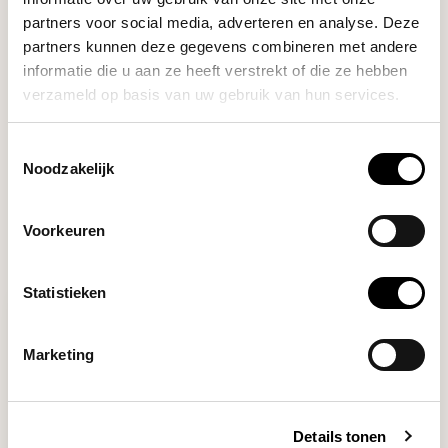
partners voor social media, adverteren en analyse. Deze
partners kunnen deze gegevens combineren met andere
informatie die u aan ze heeft verstrekt of die ze hebben
DO YOU HAVE A QUESTION ABOUT THIS PRODUCT?
verzameld op basis van uw gebruik van hun services.
Our coffee expert is happy to help you!
Toestemmingsselectie
Noodzakelijk
Ask your question
Voorkeuren
RECENTLY VIEWED
Statistieken
Marketing
Details tonen