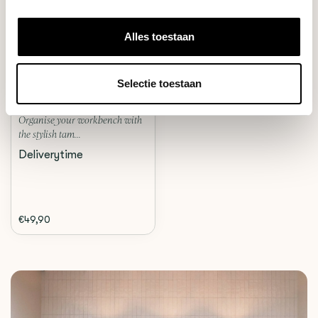
Alles toestaan
Weber Workshops
LEATHER TAMPING MAT
(ONYX)
Selectie toestaan
Organise your workbench with
the stylish tam...
Deliverytime
€49,90