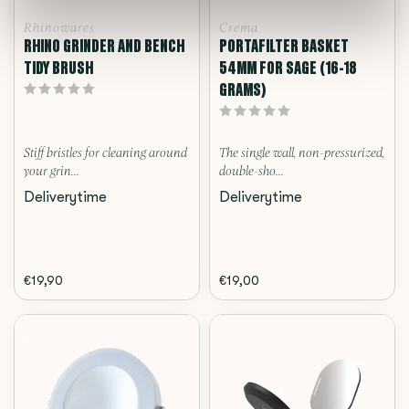
Rhinowares
Crema
RHINO GRINDER AND BENCH
PORTAFILTER BASKET
TIDY BRUSH
54MM FOR SAGE (16-18
GRAMS)
Stiff bristles for cleaning around
The single wall, non-pressurized,
your grin...
double-sho...
Deliverytime
Deliverytime
€19,90
€19,00