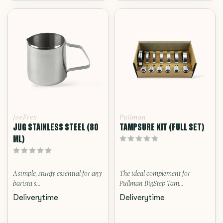
JoeFrex
Pullman
JUG STAINLESS STEEL (80
TAMPSURE KIT (FULL SET)
ML)
A simple, sturdy essential for any
The ideal complement for
barista s...
Pullman BigStep Tam...
Deliverytime
Deliverytime