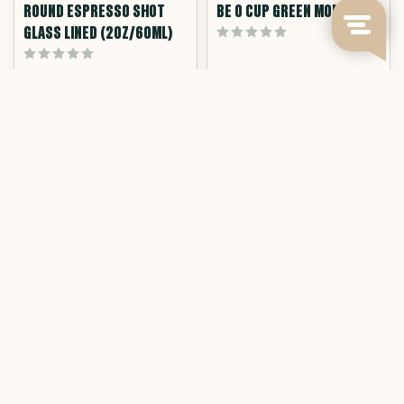
ROUND ESPRESSO SHOT
BE O CUP GREEN MONSTERA
GLASS LINED (2OZ/60ML)
This 60ml (2 ounce) thick walled
Be O Cup Green Monstera.
shot glass ...
Reusable coffee cup...
Deliverytime
Deliverytime
€5,95
€19,95