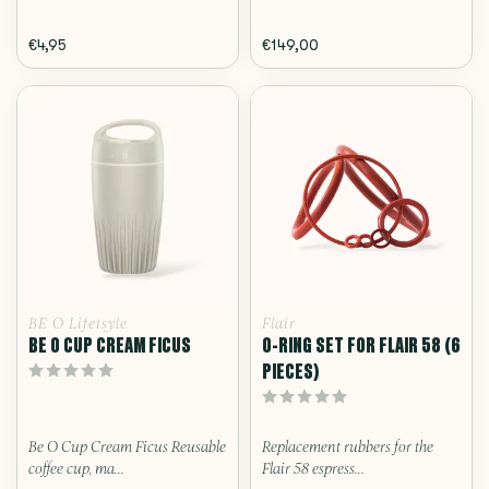
€4,95
€149,00
BE O Lifetsyle
Flair
BE O CUP CREAM FICUS
O-RING SET FOR FLAIR 58 (6
PIECES)
Be O Cup Cream Ficus Reusable
Replacement rubbers for the
coffee cup, ma...
Flair 58 espress...