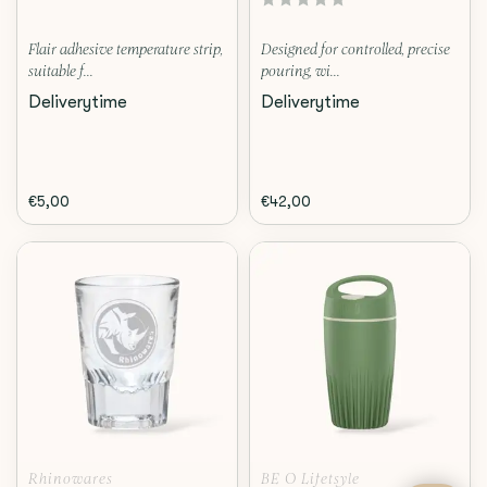
Flair adhesive temperature strip,
Designed for controlled, precise
suitable f...
pouring, wi...
Deliverytime
Deliverytime
€5,00
€42,00
Rhinowares
BE O Lifetsyle