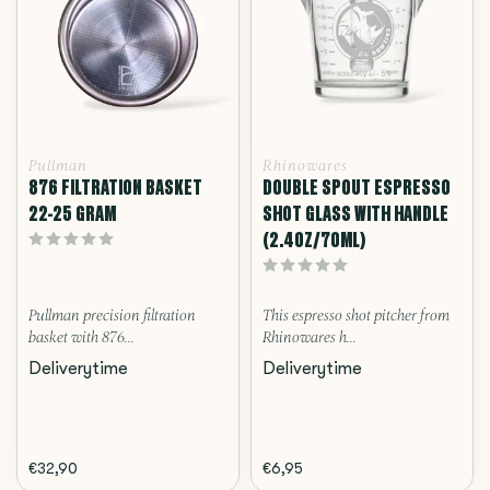
Pullman
Rhinowares
876 FILTRATION BASKET
DOUBLE SPOUT ESPRESSO
22-25 GRAM
SHOT GLASS WITH HANDLE
(2.4OZ/70ML)
Pullman precision filtration
This espresso shot pitcher from
basket with 876...
Rhinowares h...
Deliverytime
Deliverytime
€32,90
€6,95