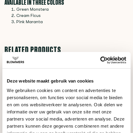
AVAILABLE IN THREE COLORS
Green Monstera
Cream Ficus
Pink Maranta
RELATED PRODUCTS
BE O Lifetsyle
€19,95
BE O Cup Pink Maranta
Deze website maakt gebruik van cookies
We gebruiken cookies om content en advertenties te
BE O Lifetsyle
€19,95
personaliseren, om functies voor social media te bieden
BE O cup Green Monstera
en om ons websiteverkeer te analyseren. Ook delen we
informatie over uw gebruik van onze site met onze
partners voor social media, adverteren en analyse. Deze
DO YOU HAVE A QUESTION ABOUT THIS PRODUCT?
partners kunnen deze gegevens combineren met andere