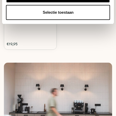
Be O Cup Cream Ficus Reusable
Selectie toestaan
coffee cup, ma...
Deliverytime
€19,95