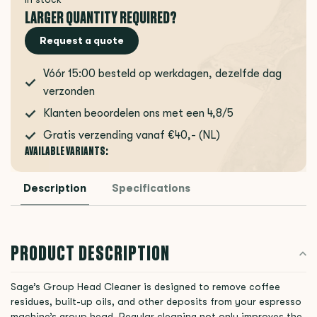
LARGER QUANTITY REQUIRED?
Request a quote
Vóór 15:00 besteld op werkdagen, dezelfde dag
verzonden
Klanten beoordelen ons met een 4,8/5
Gratis verzending vanaf €40,- (NL)
AVAILABLE VARIANTS:
Description
Specifications
PRODUCT DESCRIPTION
Sage’s Group Head Cleaner is designed to remove coffee
residues, built-up oils, and other deposits from your espresso
machine’s group head. Regular cleaning not only improves the