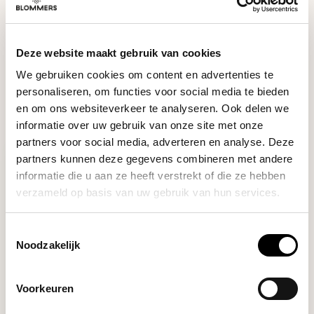
DO YOU HAVE A QUESTION ABOUT THIS PRODUCT?
Our coffee expert is happy to help you!
Deze website maakt gebruik van cookies
Ask your question
We gebruiken cookies om content en advertenties te
personaliseren, om functies voor social media te bieden
en om ons websiteverkeer te analyseren. Ook delen we
RECENTLY VIEWED
informatie over uw gebruik van onze site met onze
partners voor social media, adverteren en analyse. Deze
partners kunnen deze gegevens combineren met andere
informatie die u aan ze heeft verstrekt of die ze hebben
verzameld op basis van uw gebruik van hun services.
Toestemmingsselectie
Noodzakelijk
Voorkeuren
Sage
THE GROUP HEAD CLEANER