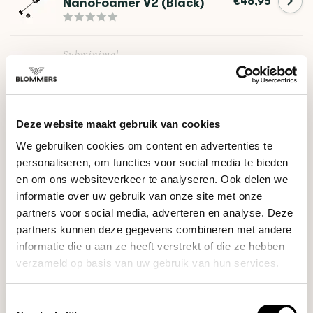
€46,95
NanoFoamer V2 (Black)
Subminimal
NanoFoamer Lithium
€62,95
(Black)
Deze website maakt gebruik van cookies
DO YOU HAVE A QUESTION ABOUT THIS PRODUCT?
We gebruiken cookies om content en advertenties te
personaliseren, om functies voor social media te bieden
Our coffee expert is happy to help you!
en om ons websiteverkeer te analyseren. Ook delen we
informatie over uw gebruik van onze site met onze
Ask your question
partners voor social media, adverteren en analyse. Deze
partners kunnen deze gegevens combineren met andere
informatie die u aan ze heeft verstrekt of die ze hebben
RECENTLY VIEWED
verzameld op basis van uw gebruik van hun services.
Toestemmingsselectie