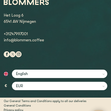
Het Loog 6
6541 AW Nijmegen
+31247997001
info@blommers.coffee
€
Our General Terms and Conditions apply to all our deliveries
General Conditions
Privacy policy