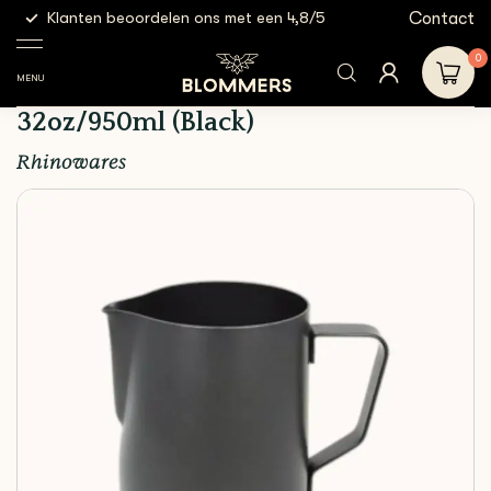
g
Contact
Klanten beoordelen ons met een 4,8/5
Gratis
Espresso
Milk
Rhinowares - Milk Pitcher |
Shop
Tools
Jugs
32oz/950ml (Black)
0
MENU
Rhinowares - Milk Pitcher |
32oz/950ml (Black)
Rhinowares