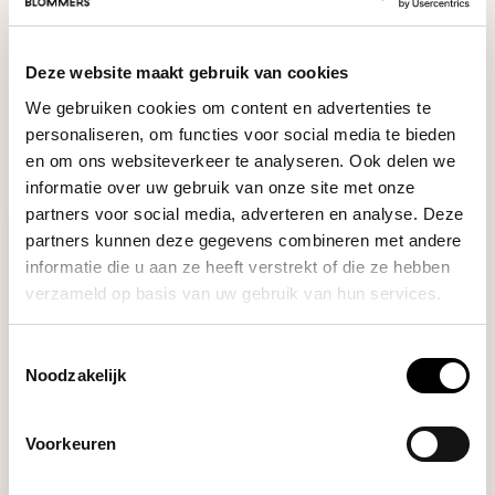
Our coffee expert is happy to help you!
Deze website maakt gebruik van cookies
Ask your question
We gebruiken cookies om content en advertenties te
personaliseren, om functies voor social media te bieden
RECENTLY VIEWED
en om ons websiteverkeer te analyseren. Ook delen we
informatie over uw gebruik van onze site met onze
partners voor social media, adverteren en analyse. Deze
partners kunnen deze gegevens combineren met andere
informatie die u aan ze heeft verstrekt of die ze hebben
verzameld op basis van uw gebruik van hun services.
Toestemmingsselectie
Noodzakelijk
Voorkeuren
Comandante
BEAN JAR - BROWN GLASS -
(4 PACK)