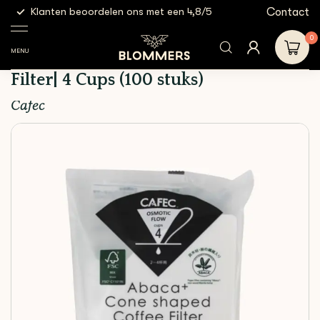
g
Contact
Klanten beoordelen ons met een 4,8/5
Gratis
Brewing
Cafec - Abaca+ Cone-shaped
Shop
Filters
Tools
Paper Filter| 4 Cups (100 stuks)
0
MENU
Cafec - Abaca+ Cone-shaped Paper
Filter| 4 Cups (100 stuks)
Cafec