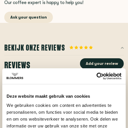
Our coffee expert is happy to help you!
Ask your question
BEKIJK ONZE REVIEWS
REVIEWS
Add your review
Posted on 6 November 2024 at 12:34 door Pierre
Deze website maakt gebruik van cookies
We gebruiken cookies om content en advertenties te
Tja. Zoals velen van ons, zijn wij 'groot gebracht' met
één merk filter: Melitta. Wie kent deze niet. Bruin, dik,
personaliseren, om functies voor social media te bieden
zwaar, grof zijn woorden die toepasbaar zijn op dit
en om ons websiteverkeer te analyseren. Ook delen we
filter. Ben sinds kort bezig om me te verdiepen in alles
informatie over uw gebruik van onze site met onze