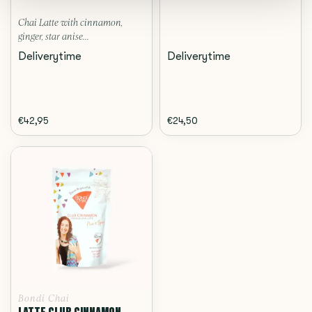
Chai Latte with cinnamon,
ginger, star anise...
Deliverytime
Deliverytime
€42,95
€24,50
Bondi Chai
LATTE CLUB CINNAMON