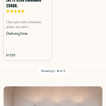
250GR.
Chai Latte with cinnamon,
ginger, star anise...
Deliverytime
€17,95
Showing
1
-
3
of 3