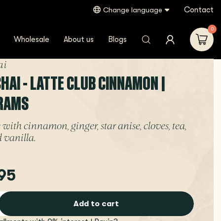
Contact
Change language
0
Wholesale
About us
Blogs
ai
HAI - LATTE CLUB CINNAMON |
RAMS
 with cinnamon, ginger, star anise, cloves, tea,
 vanilla.
95
Add to cart