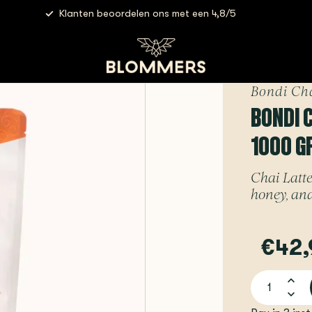
Klanten beoordelen ons met een 4,8/5
te Club Cinnamon | 1000 grams
Bondi Ch
BONDI C
1000 G
Chai Latte
honey, and
€42,