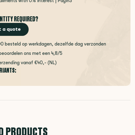
tallments with 0% interest | Payin3
NTITY REQUIRED?
 a quote
00 besteld op werkdagen, dezelfde dag verzonden
beoordelen ons met een 4,8/5
erzending vanaf €40,- (NL)
ARIANTS:
D PRODUCTS