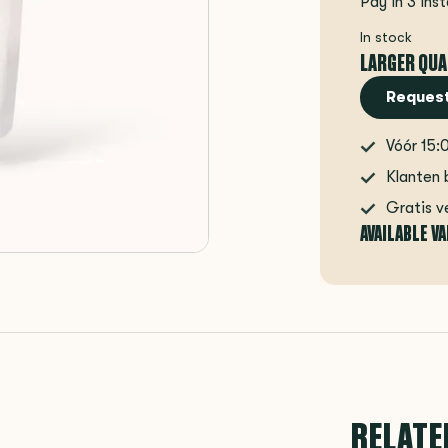
Pay in 3 ins
In stock
LARGER QUA
Request
Vóór 15:
Klanten 
Gratis v
AVAILABLE V
RELATE