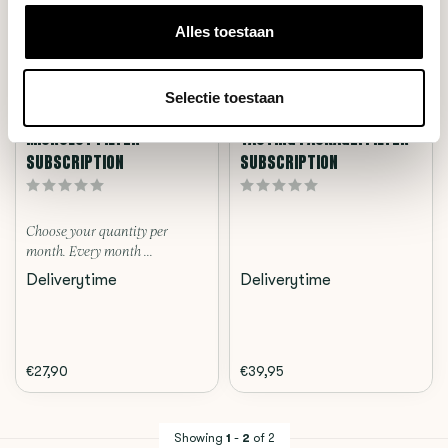
Alles toestaan
Selectie toestaan
Microlot
Filter Package
MICROLOT FILTER -
TASTING PACKAGE: FILTER -
SUBSCRIPTION
SUBSCRIPTION
Choose your quantity per
month. Every month ...
Deliverytime
Deliverytime
€27,90
€39,95
Showing
1
-
2
of 2