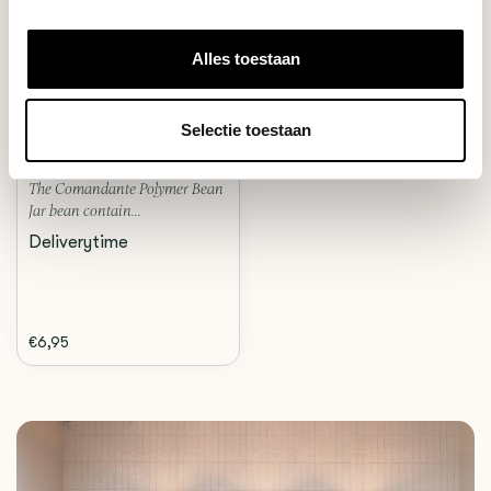
Alles toestaan
Comandante
POLYMER BEAN JAR
(YELLOW)
Selectie toestaan
The Comandante Polymer Bean
Jar bean contain...
Deliverytime
€6,95