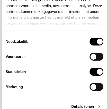
(Turquoise)
partners voor social media, adverteren en analyse. Deze
partners kunnen deze gegevens combineren met andere
informatie die u aan ze heeft verstrekt of die ze hebben
DO YOU HAVE A QUESTION ABOUT THIS PRODUCT?
verzameld op basis van uw gebruik van hun services.
Our coffee expert is happy to help you!
Toestemmingsselectie
Noodzakelijk
Ask your question
Voorkeuren
RECENTLY VIEWED
Statistieken
Marketing
Details tonen