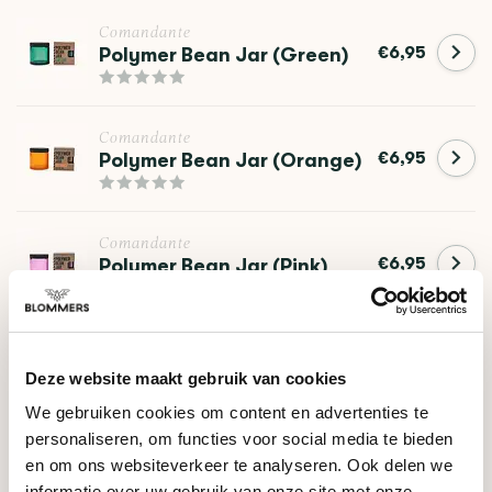
Comandante
€6,95
Polymer Bean Jar (Green)
Comandante
€6,95
Polymer Bean Jar (Orange)
Comandante
€6,95
Polymer Bean Jar (Pink)
Comandante
€6,95
Polymer Bean Jar (Red)
Deze website maakt gebruik van cookies
We gebruiken cookies om content en advertenties te
personaliseren, om functies voor social media te bieden
Comandante
en om ons websiteverkeer te analyseren. Ook delen we
Polymer Bean Jar
€6,95
informatie over uw gebruik van onze site met onze