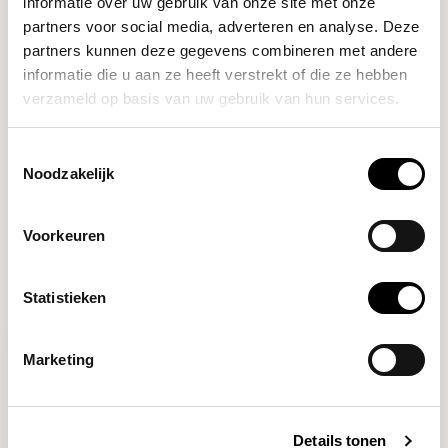
informatie over uw gebruik van onze site met onze
Comandante
partners voor social media, adverteren en analyse. Deze
€6,95
Polymer Bean Jar (Yellow)
partners kunnen deze gegevens combineren met andere
informatie die u aan ze heeft verstrekt of die ze hebben
verzameld op basis van uw gebruik van hun services.
DO YOU HAVE A QUESTION ABOUT THIS PRODUCT?
Toestemmingsselectie
Our coffee expert is happy to help you!
Noodzakelijk
Ask your question
Voorkeuren
RECENTLY VIEWED
Statistieken
Marketing
Details tonen