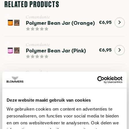
RELATED PRODUCTS
Comandante
€6,95
Polymer Bean Jar (Orange)
Comandante
€6,95
Polymer Bean Jar (Pink)
Comandante
€6,95
Polymer Bean Jar (Red)
Deze website maakt gebruik van cookies
Comandante
Polymer Bean Jar
€6,95
We gebruiken cookies om content en advertenties te
(Turquoise)
personaliseren, om functies voor social media te bieden
en om ons websiteverkeer te analyseren. Ook delen we