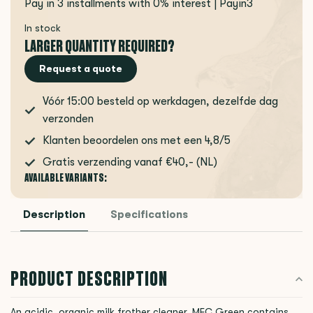
Pay in 3 installments with 0% interest | Payin3
In stock
LARGER QUANTITY REQUIRED?
Request a quote
Vóór 15:00 besteld op werkdagen, dezelfde dag
verzonden
Klanten beoordelen ons met een 4,8/5
Gratis verzending vanaf €40,- (NL)
AVAILABLE VARIANTS:
Description
Specifications
PRODUCT DESCRIPTION
An acidic, organic milk frother cleaner. MFC Green contains