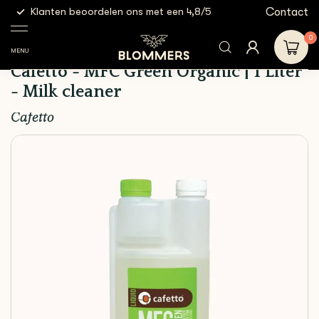
g
Contact
Klanten beoordelen ons met een 4,8/5
Gratis
Cleaning
Cafetto - MFC Green
Cleaning
Shop
&
Organic | 1 Liter - Milk
Products
0
Filtration
cleaner
MENU
Cafetto - MFC Green Organic | 1 Liter
- Milk cleaner
Cafetto