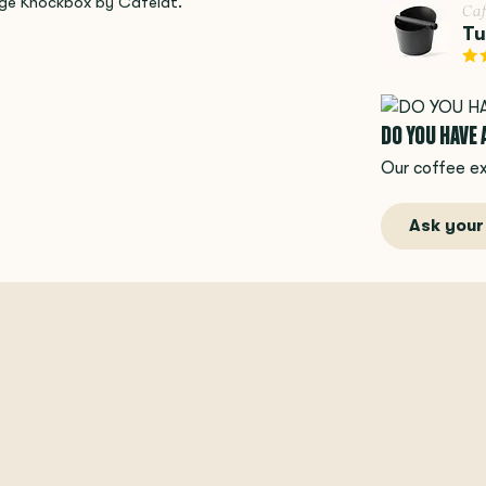
arge Knockbox by Cafelat.
Caf
Tu
DO YOU HAVE
Our coffee ex
Ask your