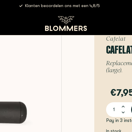
Klanten beoordelen ons met een 4,8/5
 - Tubbi Knock Bar | Large
Cafelat
CAFELAT
Replaceme
(large).
€7,9
Pay in 3 ins
In stock