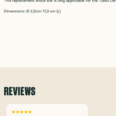
This replacement knock bar is only applicable for the Tubbi L
Dimensions: Ø 2,5cm 17,3 cm (L)
REVIEWS