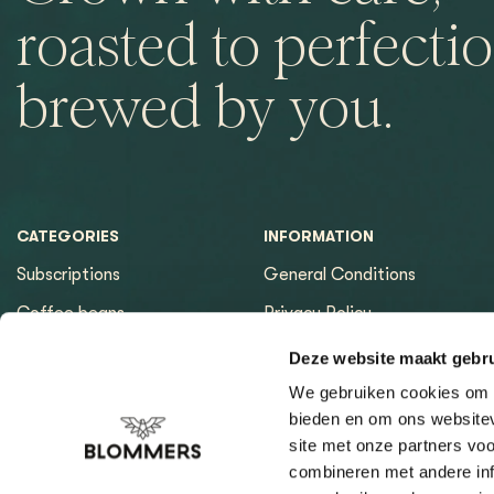
roasted to perfectio
brewed by you.
CATEGORIES
INFORMATION
Subscriptions
General Conditions
Coffee beans
Privacy Policy
Espresso machines
Payment methods
Deze website maakt gebru
Equipment
Returns
We gebruiken cookies om c
bieden en om ons websitev
Espresso tools
Contact & Opening hours
site met onze partners vo
Brewing tools
Sitemap page
combineren met andere inf