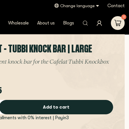
Contact
Change language
0
Wholesale
About us
Blogs
 - TUBBI KNOCK BAR | LARGE
nt knock bar for the Cafelat Tubbi Knockbox
5
Add to cart
tallments with 0% interest | Payin3