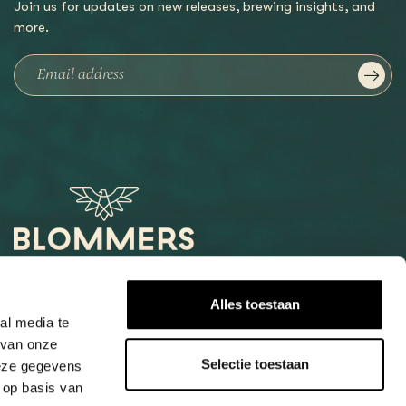
Join us for updates on new releases, brewing insights, and
more.
Het Loog 6
Alles toestaan
6541 AW Nijmegen
al media te
 van onze
+31247997001
Selectie toestaan
deze gegevens
info@blommers.coffee
 op basis van