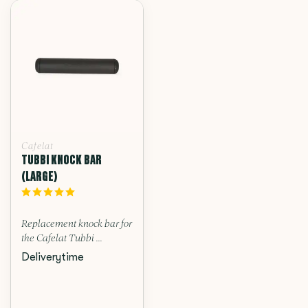
Cafelat
TUBBI KNOCK BAR
(LARGE)
Replacement knock bar for
the Cafelat Tubbi ...
Deliverytime